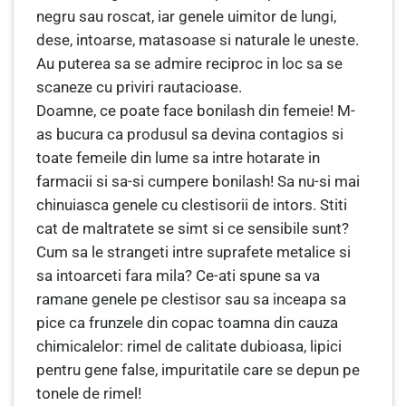
negru sau roscat, iar genele uimitor de lungi,
dese, intoarse, matasoase si naturale le uneste.
Au puterea sa se admire reciproc in loc sa se
scaneze cu priviri rautacioase.
Doamne, ce poate face bonilash din femeie! M-
as bucura ca produsul sa devina contagios si
toate femeile din lume sa intre hotarate in
farmacii si sa-si cumpere bonilash! Sa nu-si mai
chinuiasca genele cu clestisorii de intors. Stiti
cat de maltratete se simt si ce sensibile sunt?
Cum sa le strangeti intre suprafete metalice si
sa intoarceti fara mila? Ce-ati spune sa va
ramane genele pe clestisor sau sa inceapa sa
pice ca frunzele din copac toamna din cauza
chimicalelor: rimel de calitate dubioasa, lipici
pentru gene false, impuritatile care se depun pe
tonele de rimel!