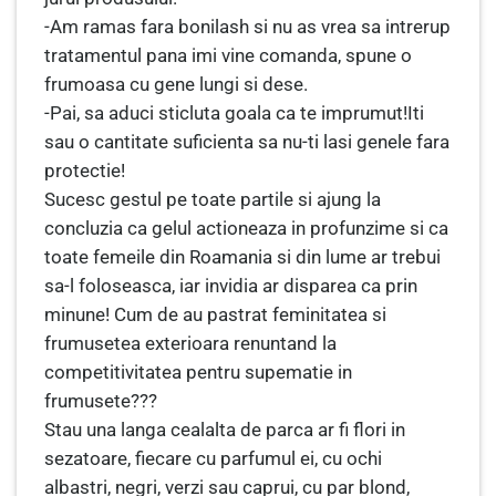
-Am ramas fara bonilash si nu as vrea sa intrerup
tratamentul pana imi vine comanda, spune o
frumoasa cu gene lungi si dese.
-Pai, sa aduci sticluta goala ca te imprumut!Iti
sau o cantitate suficienta sa nu-ti lasi genele fara
protectie!
Sucesc gestul pe toate partile si ajung la
concluzia ca gelul actioneaza in profunzime si ca
toate femeile din Roamania si din lume ar trebui
sa-l foloseasca, iar invidia ar disparea ca prin
minune! Cum de au pastrat feminitatea si
frumusetea exterioara renuntand la
competitivitatea pentru supematie in
frumusete???
Stau una langa cealalta de parca ar fi flori in
sezatoare, fiecare cu parfumul ei, cu ochi
albastri, negri, verzi sau caprui, cu par blond,