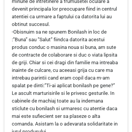
minune de intretinere a frumusetei oculare a
devenit principala lor preocupare fiind in centrul
atentiei ca urmare a faptului ca datorita lui au
obtinut succesul.
-Obisnuim sa ne spunem Bonilash in loc de
:”Buna” sau ”Salut” fiindca datorita acestui
produs conduc o masina noua si buna, am sute
de contracte de colaborare si duc o viata lipsita
de griji. Chiar si cei dragi din familie ma intreaba
inainte de culcare, cu aceeasi grija cu care ma
intrebau parintii cand eram copil daca m-am
spalat pe dinti:”Ti-ai aplicat bonilash pe gene?”
Le ascult marturisirile si le privesc gesturile. In
cabinele de machiaj toate au la indemana
sticlute cu bonilash si urmaresc cu atentie daca
mai este sufiecient ser sa plaseze o alta
comanda. Asistam la o adevarata solidaritate in
jurul produsului.