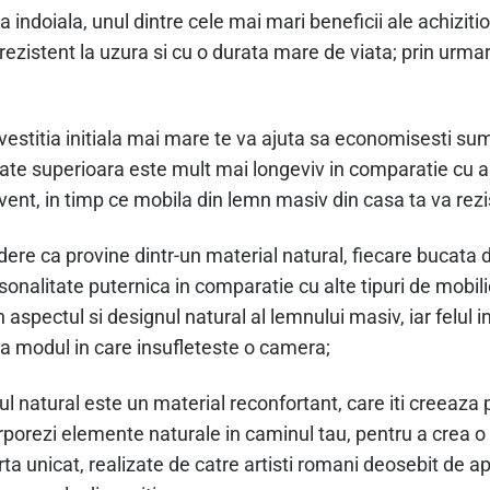
a indoiala, unul dintre cele mai mari beneficii ale achiziti
ezistent la uzura si cu o durata mare de viata; prin urmar
vestitia initiala mai mare te va ajuta sa economisesti su
ate superioara este mult mai longeviv in comparatie cu al
ecvent, in timp ce mobila din lemn masiv din casa ta va rez
ere ca provine dintr-un material natural, fiecare bucata 
sonalitate puternica in comparatie cu alte tipuri de mobilie
in aspectul si designul natural al lemnului masiv, iar felul
 la modul in care insufleteste o camera;
 natural este un material reconfortant, care iti creeaza 
porezi elemente naturale in caminul tau, pentru a crea o c
a unicat, realizate de catre artisti romani deosebit de a