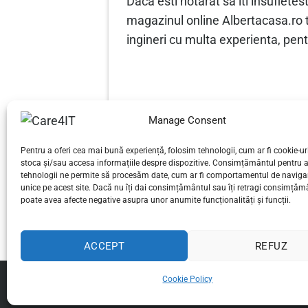
Daca esti hotarat sa iti insufletes
magazinul online Albertacasa.ro te 
ingineri cu multa experienta, pent
Manage Consent
Pentru a oferi cea mai bună experiență, folosim tehnologii, cum ar fi cookie-uri
Îmbunătățește-ți jocul cu noul 
stoca și/sau accesa informațiile despre dispozitive. Consimțământul pentru 
tehnologii ne permite să procesăm date, cum ar fi comportamentul de navigar
ms și AMD FreeSync: G2868PQU
unice pe acest site. Dacă nu îți dai consimțământul sau îți retragi consimțăm
poate avea afecte negative asupra unor anumite funcționalități și funcții.
ACCEPT
REFUZ
Cookie Policy