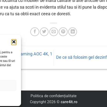
ti locuinta cu mobilier de inalta calitate si alte articole d
va ajuta sa scoti in evidenta stilul tau si iti pune la disp
ru ca tu sa obtii exact ceea ce doresti.
, pentru a
monitor de gaming AOC 4K, 1
De ce să folosim gel dezinf
aceste
e sau ID-uri
ântul dat
Politica de confidențialitate
Copyright 2026 ©
care4it.ro