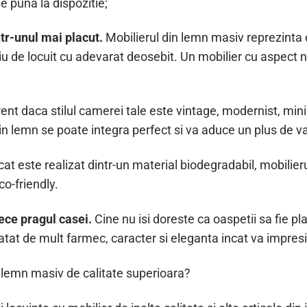
e puna la dispozitie;
ntr-unul mai placut.
Mobilierul din lemn masiv reprezinta 
u de locuit cu adevarat deosebit. Un mobilier cu aspect 
ent daca stilul camerei tale este vintage, modernist, minima
din lemn se poate integra perfect si va aduce un plus de v
cat este realizat dintr-un material biodegradabil, mobili
co-friendly.
rece pragul casei.
Cine nu isi doreste ca oaspetii sa fie pl
atat de mult farmec, caracter si eleganta incat va impresi
lemn masiv de calitate superioara?