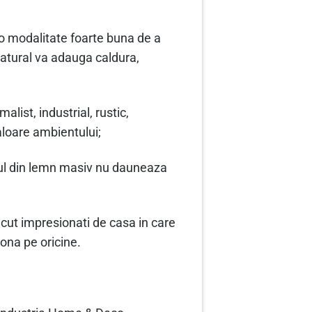
o modalitate foarte buna de a
natural va adauga caldura,
list, industrial, rustic,
aloare ambientului;
erul din lemn masiv nu dauneaza
acut impresionati de casa in care
ona pe oricine.