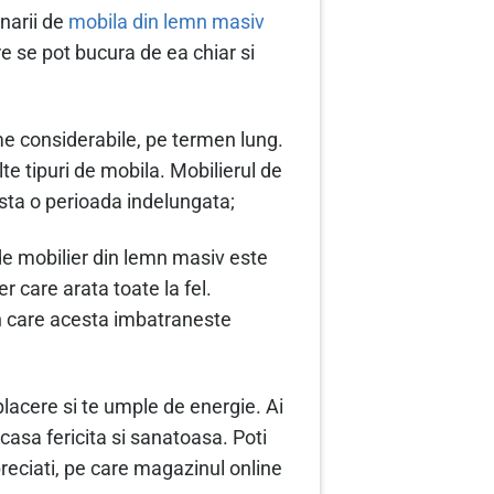
onarii de
mobila din lemn masiv
e se pot bucura de ea chiar si
me considerabile, pe termen lung.
te tipuri de mobila. Mobilierul de
ista o perioada indelungata;
de mobilier din lemn masiv este
r care arata toate la fel.
 in care acesta imbatraneste
placere si te umple de energie. Ai
asa fericita si sanatoasa. Poti
preciati, pe care magazinul online