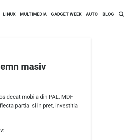
LINUX
MULTIMEDIA
GADGET WEEK
AUTO
BLOG
 lemn masiv
ajos decat mobila din PAL, MDF
cta partial si in pret, investitia
v: