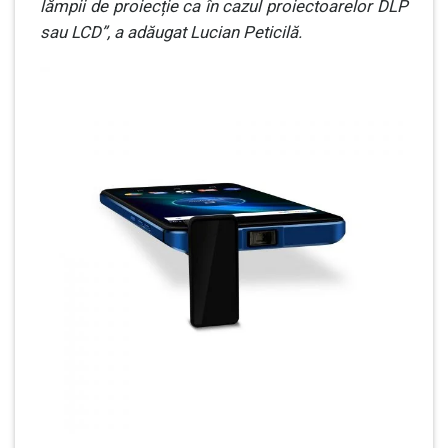
lămpii de proiecție ca în cazul proiectoarelor DLP
sau LCD”, a adăugat Lucian Peticilă.