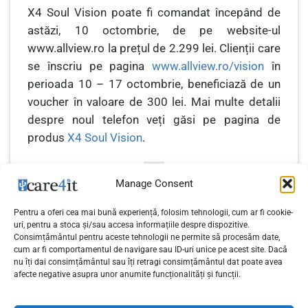
X4 Soul Vision poate fi comandat începând de
astăzi, 10 octombrie, de pe website-ul
www.allview.ro la prețul de 2.299 lei
.
Clienții care
se înscriu pe pagina
www.allview.ro/vision
în
perioada 10 – 17 octombrie, beneficiază de un
voucher în valoare de 300 lei.
Mai multe detalii
despre noul telefon veți găsi pe pagina de
produs
X4 Soul Vision
.
Manage Consent
Pentru a oferi cea mai bună experiență, folosim tehnologii, cum ar fi cookie-
uri, pentru a stoca și/sau accesa informațiile despre dispozitive.
Consimțământul pentru aceste tehnologii ne permite să procesăm date,
Cum să alegi monitorul
Gigabyte Geforce GTX
cum ar fi comportamentul de navigare sau ID-uri unice pe acest site. Dacă
perfect pentru o utilizare
1080 Ti Aorus Xtreme
nu îți dai consimțământul sau îți retragi consimțământul dat poate avea
afecte negative asupra unor anumite funcționalități și funcții.
îndelungată
Edition 11G – GTX 1080 Ti