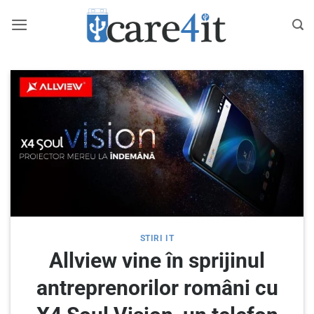
Skip
to
content
STIRI IT
Allview vine în sprijinul
antreprenorilor români cu