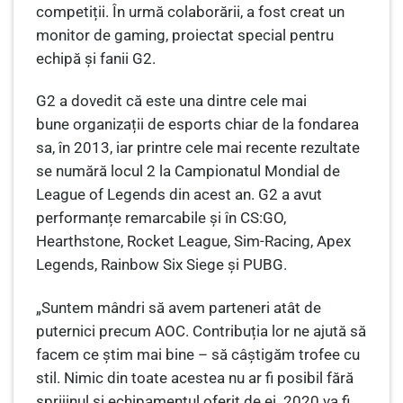
competiții. În urmă colaborării, a fost creat un
monitor de gaming, proiectat special pentru
echipă și fanii G2.
G2 a dovedit că este una dintre cele mai
bune organizații de esports chiar de la fondarea
sa, în 2013, iar printre cele mai recente rezultate
se numără locul 2 la Campionatul Mondial de
League of Legends din acest an. G2 a avut
performanțe remarcabile și în CS:GO,
Hearthstone, Rocket League, Sim-Racing, Apex
Legends, Rainbow Six Siege și PUBG.
„Suntem mândri să avem parteneri atât de
puternici precum AOC. Contribuția lor ne ajută să
facem ce știm mai bine – să câștigăm trofee cu
stil. Nimic din toate acestea nu ar fi posibil fără
sprijinul și echipamentul oferit de ei. 2020 va fi