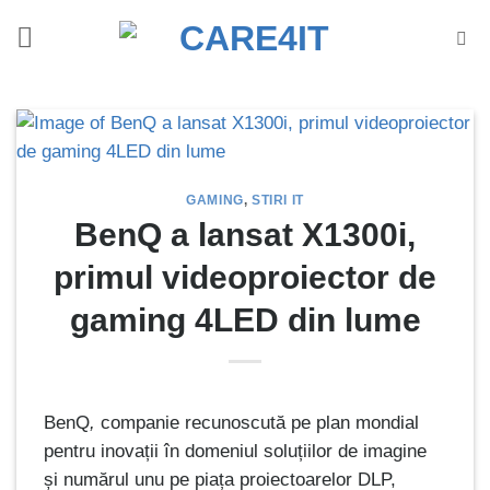
Skip
to
content
GAMING
,
STIRI IT
BenQ a lansat X1300i,
primul videoproiector de
gaming 4LED din lume
BenQ
,
companie recunoscută pe plan mondial
pentru inovații în domeniul soluțiilor de imagine
și numărul unu pe piața proiectoarelor DLP,