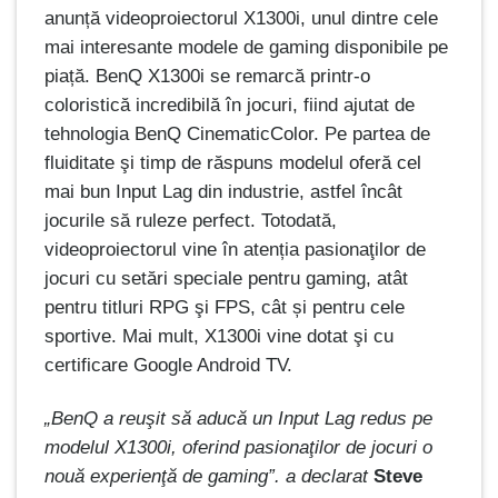
anunță videoproiectorul X1300i, unul dintre cele
mai interesante modele de gaming disponibile pe
piață. BenQ X1300i se remarcă printr-o
coloristică incredibilă în jocuri, fiind ajutat de
tehnologia BenQ CinematicColor. Pe partea de
fluiditate şi timp de răspuns modelul oferă cel
mai bun Input Lag din industrie, astfel încât
jocurile să ruleze perfect. Totodată,
videoproiectorul vine în atenția pasionaţilor de
jocuri cu setări speciale pentru gaming, atât
pentru titluri RPG şi FPS, cât și pentru cele
sportive.
Mai mult, X1300i vine dotat şi cu
certificare Google Android TV.
„BenQ a reuşit să aducă un Input Lag redus pe
modelul X1300i, oferind pasionaţilor de jocuri o
nouă experienţă de gaming”. a declarat
Steve