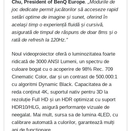
Chu, President of BenQ Europe
. „Modurile de
joc dedicate permit jucătorilor să acceseze rapid
setări optime de imagine și sunet, oferind în
acelaşi timp o experiență fluidă și cursivă,
asigurată de timpul de răspuns de doar 8ms și o
rată de refresh la 120Hz.”
Noul videoproiector oferă o luminozitatea foarte
ridicată de 3000 ANSI Lumeni, un spectru de
culoare bogat cu o acoperire de 98% Rec. 709
Cinematic Color, dar și un contrast de 500.000:1
cu algoritmi Dynamic Black. Capacitatea de a
reda conținut 4K, suportul nativ pentru 3D la
rezoluție Full HD și un HDR optimizat cu suport
HDR10/HLG, asigură performanțe vizuale de
neegalat. Mai mult, sursa sa de lumina 4LED, cu
calibrare automată a culorilor, garantează mulți
ani de funcționare.