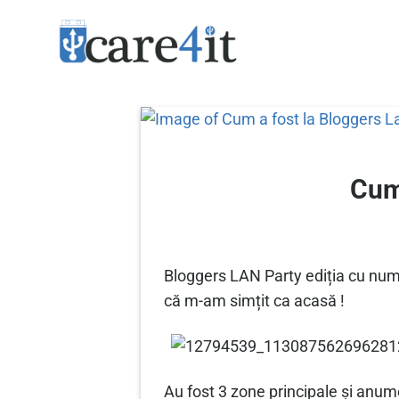
Skip
to
content
Cum
Bloggers LAN Party ediția cu numă
că m-am simțit ca acasă !
Au fost 3 zone principale și anum