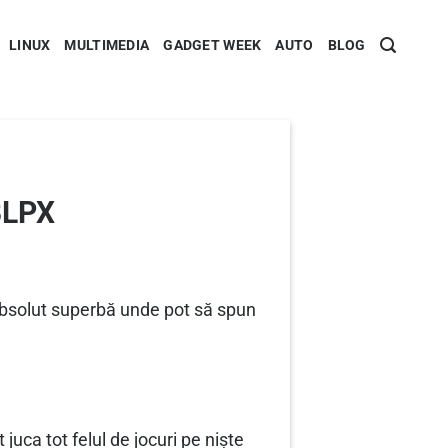
LINUX
MULTIMEDIA
GADGET WEEK
AUTO
BLOG
BLPX
 absolut superbă unde pot să spun
ca tot felul de jocuri pe niște