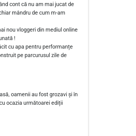
nând cont că nu am mai jucat de
nt chiar mândru de cum m-am
ai nou vloggeri din mediul online
unată !
răcit cu apa pentru performanțe
struit pe parcurusul zile de
asă, oamenii au fost grozavi și în
cu ocazia următoarei ediții