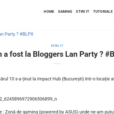
HOME
GAMING
STIRI IT
TUTORIALE
STIRI IT
 a fost la Bloggers Lan Party ? #
rul 10 s-a ținut la Impact Hub (București) într-o locație
e : Zonă de gaming (powered by ASUS) unde ne-am putut ju