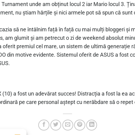
l Turnament unde am obținut locul 2 iar Mario locul 3. Ți
ment, nu știam hărțile și nici armele pot să spun că su
zia să ne întâlnim față în față cu mai mulți bloggeri și m
, am glumit și am petrecut o zi de weekend absolut min
 oferit premiul cel mare, un sistem de ultimă generație 
 din motive evidente. Sistemul oferit de ASUS a fost con
SUS.
(10) a fost un adevărat succes! Distracția a fost la ea ac
ordinară pe care personal aștept cu nerăbdare să o repet 