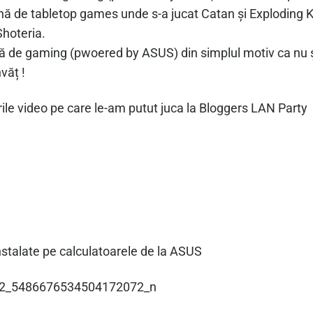
onă de tabletop games unde s-a jucat Catan și Exploding 
 Shoteria.
 de gaming (pwoered by ASUS) din simplul motiv ca nu ș
văț !
urile video pe care le-am putut juca la Bloggers LAN Party
instalate pe calculatoarele de la ASUS