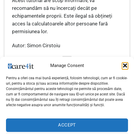
Acest tutorial are scop informativ, vă
recomandăm să nu încercați decât pe
echipamentele proprii. Este ilegal să obțineți
acces la calculatoarele altor persoane fară
permisiunea lor.
Autor: Simon Cirstoiu
Manage Consent
Pentru a oferi cea mai bună experiență, folosim tehnologii, cum ar fi cookie-
uri, pentru a stoca și/sau accesa informațiile despre dispozitive.
Consimțământul pentru aceste tehnologii ne permite să procesăm date,
Cum să îmbunătățim
cum ar fi comportamentul de navigare sau ID-uri unice pe acest site. Dacă
Allview lansează astăzi
securitatea unui site bazat
nu îți dai consimțământul sau îți retragi consimțământul dat poate avea
tableta Viva i10HD
afecte negative asupra unor anumite funcționalități și funcții.
pe WordPress
ACCEPT