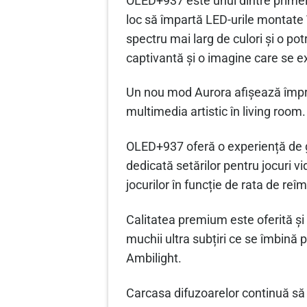
OLED+937 este unul dintre primele
loc să împartă LED-urile montate î
spectru mai larg de culori și o p
captivantă și o imagine care se ex
Un nou mod Aurora afișează împreu
multimedia artistic în living room.
OLED+937 oferă o experiență de g
dedicată setărilor pentru jocuri
jocurilor în funcție de rata de re
Calitatea premium este oferită 
muchii ultra subțiri ce se îmbină 
Ambilight.
Carcasa difuzoarelor continuă să 