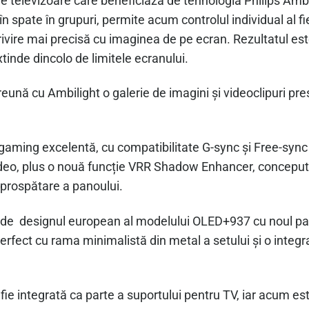
 televizoare care beneficiază de tehnologia Philips Ambil
n spate în grupuri, permite acum controlul individual al fi
otrivire mai precisă cu imaginea de pe ecran. Rezultatul e
tinde dincolo de limitele ecranului.
nă cu Ambilight o galerie de imagini și videoclipuri pres
aming excelentă, cu compatibilitate G-sync și Free-sync
 video, plus o nouă funcție VRR Shadow Enhancer, concepu
împrospătare a panoului.
și de designul european al modelului OLED+937 cu noul 
perfect cu rama minimalistă din metal a setului și o inte
fie integrată ca parte a suportului pentru TV, iar acum e