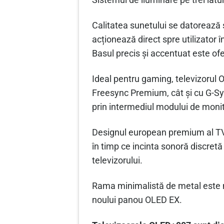
Sistemul de iluminare pe trei lat
Calitatea sunetului se datorează 
acționează direct spre utilizator 
Basul precis și accentuat este o
Ideal pentru gaming, televizorul 
Freesync Premium, cât și cu G-Syn
prin intermediul modului de monit
Designul european premium al TV-u
în timp ce incinta sonoră discretă
televizorului.
Rama minimalistă de metal este m
noului panou OLED EX.