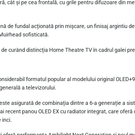
, cât și pe cea frontală, cu grile pentru difuzoare din met
de fundal acționată prin mișcare, un finisaj argintiu de î
 Muirhead sofisticată.
de curând distincția Home Theatre TV în cadrul galei pre
iderabil formatul popular al modelului original OLED+90
generală a televizorului.
 este asigurată de combinația dintre a 6-a generație a s
mai recent panou OLED EX cu radiator integrat, care ofer
 inci.