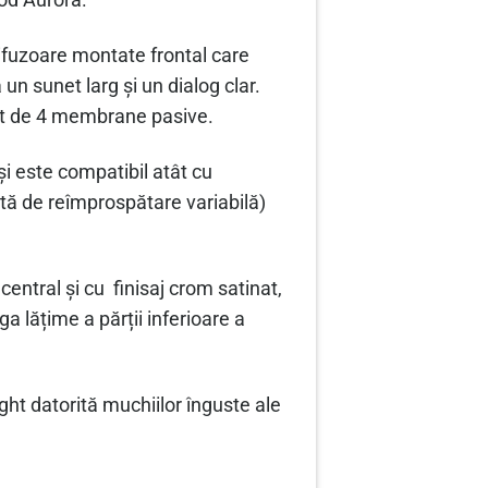
mod Aurora.
ifuzoare montate frontal care
un sunet larg și un dialog clar.
tat de 4 membrane pasive.
i este compatibil atât cu
tă de reîmprospătare variabilă)
entral și cu finisaj crom satinat,
a lățime a părții inferioare a
ht datorită muchiilor înguste ale