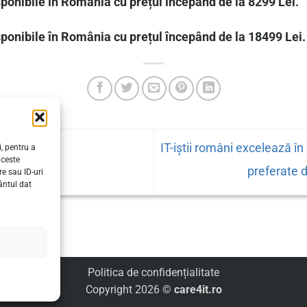
onibile în România cu prețul începând de la 8299 Lei.
ponibile în România cu prețul începând de la 18499 Lei.
IT-iștii români excelează î
, pentru a
r’s secrets
aceste
preferate d
e sau ID-uri
ântul dat
Politica de confidențialitate
Copyright 2026 ©
care4it.ro