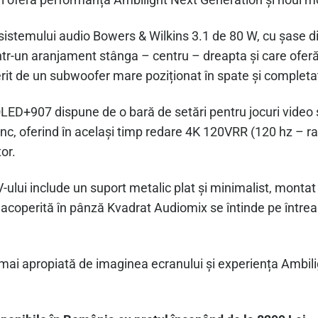
uri oferă performanța Ambilight Next Generation și noul 
sistemului audio Bowers & Wilkins 3.1 de 80 W, cu șase d
într-un aranjament stânga – centru – dreapta și care oferă 
ferit de un subwoofer mare poziționat în spate și comple
OLED+907 dispune de o bară de setări pentru jocuri video ș
c, oferind în același timp redare 4K 120VRR (120 hz – ra
or.
lui include un suport metalic plat și minimalist, montat c
 acoperită în pânză Kvadrat Audiomix se întinde pe întreag
ai apropiată de imaginea ecranului și experiența Ambilig