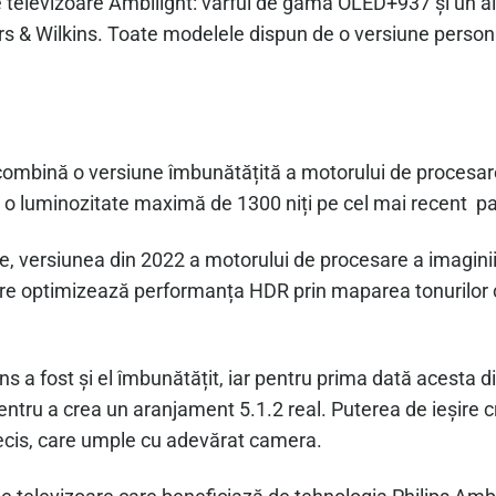
 televizoare Ambilight: vârful de gamă OLED+937 și un a
s & Wilkins. Toate modelele dispun de o versiune persona
combină o versiune îmbunătățită a motorului de procesare
ră o luminozitate maximă de 1300 niți pe cel mai recent 
ate, versiunea din 2022 a motorului de procesare a imaginii
e optimizează performanța HDR prin maparea tonurilor ca
s a fost și el îmbunătățit, iar pentru prima dată acesta d
pentru a crea un aranjament 5.1.2 real. Puterea de ieșire 
recis, care umple cu adevărat camera.