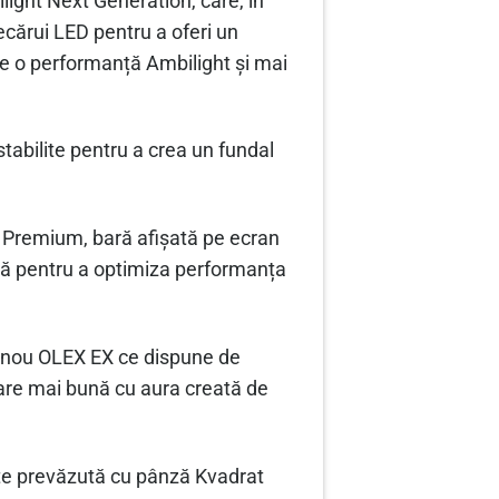
ight Next Generation, care, în
ecărui LED pentru a oferi un
ste o performanță Ambilight și mai
tabilite pentru a crea un fundal
 Premium, bară afișată pe ecran
tă pentru a optimiza performanța
panou OLEX EX ce dispune de
grare mai bună cu aura creată de
ste prevăzută cu pânză Kvadrat