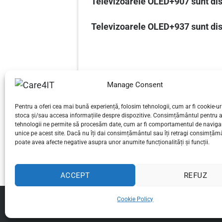
Televizoarele OLED+907 sunt disp
Televizoarele OLED+937 sunt dis
Manage Consent
Pentru a oferi cea mai bună experiență, folosim tehnologii, cum ar fi cookie-uri
The most interesting GPS blocke
stoca și/sau accesa informațiile despre dispozitive. Consimțământul pentru 
tehnologii ne permite să procesăm date, cum ar fi comportamentul de navigar
unice pe acest site. Dacă nu îți dai consimțământul sau îți retragi consimțăm
poate avea afecte negative asupra unor anumite funcționalități și funcții.
ACCEPT
REFUZ
Cookie Policy