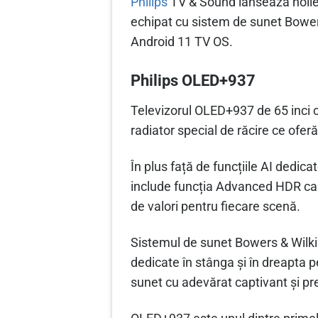
Philips
TV & Sound lansează noile
echipat cu sistem de sunet Bower
Android 11 TV OS.
Philips OLED+937
Televizorul OLED+937 de 65 inci 
radiator special de răcire ce ofe
În plus față de funcțiile AI dedic
include funcția Advanced HDR car
de valori pentru fiecare scenă.
Sistemul de sunet Bowers & Wilkin
dedicate în stânga și în dreapta 
sunet cu adevărat captivant și p