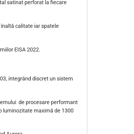
al satinat perforat la fiecare
naltă calitate iar spatele
miilor EISA 2022.
3, integrând discret un sistem
istemului de procesare performant
ă o luminozitate maximă de 1300