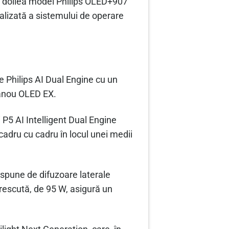
l doilea model Philips OLED+907
lizată a sistemului de operare
 Philips AI Dual Engine cu un
panou OLED EX.
 P5 AI Intelligent Dual Engine
dru cu cadru în locul unei medii
ispune de difuzoare laterale
crescută, de 95 W, asigură un