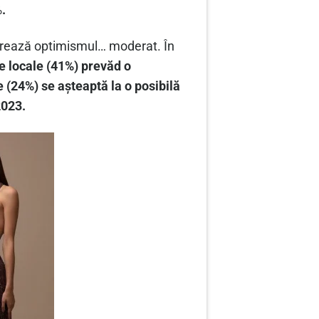
%
.
trează optimismul… moderat. În
 locale (
41%) prevăd o
(24%) se așteaptă la o posibilă
2023.