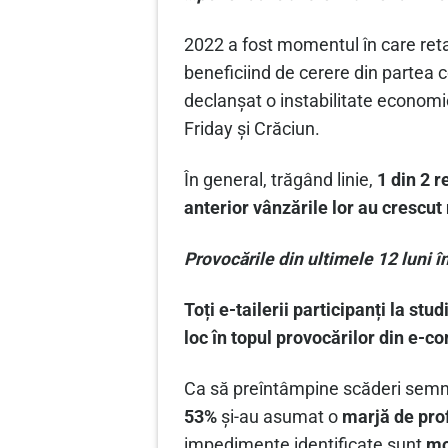
2022 a fost momentul în care reta
beneficiind de cerere din partea c
declanșat o instabilitate economic
Friday și Crăciun.
În general, trăgând linie,
1 din 2 r
anterior vânzările lor au crescu
Provocările din ultimele 12 luni
Toți e-tailerii participanți la stu
loc în topul provocărilor din e-
Ca să preîntâmpine scăderi semni
53%
și-au asumat o
marjă de prof
impedimente identificate sunt
mo