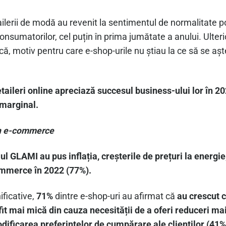
ilerii de modă au revenit la sentimentul de normalitate 
onsumatorilor, cel puțin în prima jumătate a anului. Ulteri
ă, motiv pentru care e-shop-urile nu știau la ce să se așt
etaileri online apreciază succesul business-ului lor în 202
t marginal.
 în e-commerce
diul GLAMI au pus inflația, creșterile de prețuri la energi
commerce în 2022 (77%).
ficative,
71%
dintre e-shop-uri au afirmat că
au crescut c
it mai mică din cauza necesității de a oferi reduceri ma
dificarea preferințelor de cumpărare ale clienților (41%)