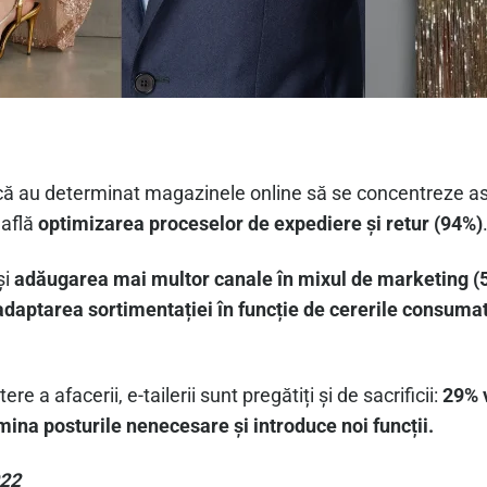
mică au determinat magazinele online să se concentreze a
 află
optimizarea proceselor de expediere și retur (94%)
și
adăugarea mai multor canale în mixul de marketing (5
adaptarea sortimentației în funcție de cererile consumat
ere a afacerii, e-tailerii sunt pregătiți și de sacrificii:
29% v
mina posturile nenecesare și introduce noi funcții.
022