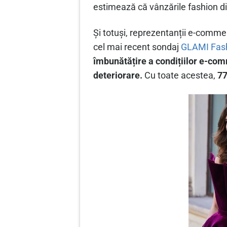
estimează că vânzările fashion di
Și totuși, reprezentanții e-comm
cel mai recent sondaj
GLAMI Fash
îmbunătățire a condițiilor e-com
deteriorare.
Cu toate acestea,
77