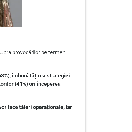
supra provocărilor pe termen
.
3%), îmbunătățirea strategiei
orilor (41%) ori începerea
or face tăieri operaționale, iar