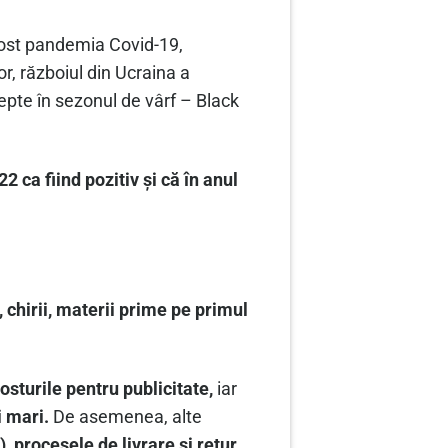
post pandemia Covid-19,
or, războiul din Ucraina a
epte în sezonul de vârf – Black
2 ca fiind pozitiv și că în anul
e, chirii, materii prime pe primul
osturile pentru publicitate,
iar
i mari.
De asemenea, alte
, procesele de livrare și retur