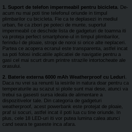
1. Suport de telefon impermeabil pentru bicicleta
. De-
acum nu mai poti tine telefonul oriunde in timpul
plimbarilor cu bicicleta. Fie ca te deplasezi in mediul
urban, fie ca zbori pe poteci de munte, suportul
impermeabil ce deschide lista de gadgeturi de toamna iti
va proteja perfect smartphone-ul in timpul plimbarilor,
ferindu-l de ploaie, stropi de noroi si orice alte neplaceri.
Partea ce acopera ecranul este transparenta, astfel incat
sa poti folosi indicatiile aplicatiei de navigatie pentru a
gasi cel mai scurt drum printre strazile intortocheate ale
orasului.
2. Baterie externa 6000 mAh Weatherproof cu Leduri
.
Daca nu vrei sa renunti la iesirile in natura doar pentru ca
temperaturile au scazut si ploile sunt mai dese, atunci va
trebui sa gasesti sursa ideala de alimentare a
dispozitivelor tale. Din categoria de gadgeturi
weatherproof, acest powerbank este protejat de ploaie,
praf si socuri, astfel incat il poti lua cu tine oriunde. In
plus, cele 18 LED-uri iti vor putea lumina calea atunci
cand seara te gaseste inca afara.