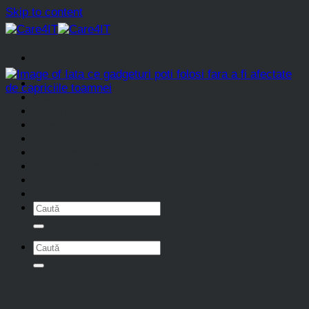
Skip to content
Home
Gaming
Stiri IT
Tutoriale
Linux
Multimedia
Gadget Week
Auto
Blog