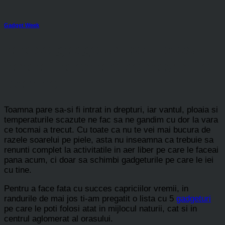
Gadget Week
Iata ce gadgeturi poti folosi
fara a fi afectate de capriciile
toamnei
Toamna pare sa-si fi intrat in drepturi, iar vantul, ploaia si
temperaturile scazute ne fac sa ne gandim cu dor la vara
ce tocmai a trecut. Cu toate ca nu te vei mai bucura de
razele soarelui pe piele, asta nu inseamna ca trebuie sa
renunti complet la activitatile in aer liber pe care le faceai
pana acum, ci doar sa schimbi gadgeturile pe care le iei
cu tine.
Pentru a face fata cu succes capriciilor vremii, in
randurile de mai jos ti-am pregatit o lista cu 5
gadgeturi
pe care le poti folosi atat in mijlocul naturii, cat si in
centrul aglomerat al orasului.