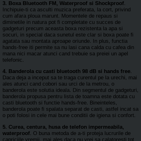
3. Boxa Bluetooth FM, Waterproof si Shockproof
.
Inchipuie-ti ca asculti muzica preferata, la cort, privind
cum afara ploua marunt. Momentele de repaus si
diminetile in natura pot fi completate cu succes de
gadgeturi precum aceasta boxa rezistenta la apa si
socuri, in special daca sunetul este clar si boxa poate fi
agatata sau montata aproape oriunde. In plus, functia
hands-free iti permite sa nu lasi cana calda cu cafea din
mana nici macar atunci cand trebuie sa preiei un apel
telefonic.
4. Banderola cu casti bluetooth 98 dB si hands free
.
Daca deja a inceput sa te traga curentul pe la urechi, mai
ales atunci cand cobori sau urci de la metrou, o
banderola este solutia ideala. Din segmentul de gadgeturi,
banderola propusa pentru lista de toamna este dotata cu
casti bluetooth si functie hands-free. Bineinteles,
banderola poate fi spalata separat de casti, astfel incat sa
o poti folosi in cele mai bune conditii de igiena si confort.
5. Curea, centura, husa de telefon impermeabila,
waterproof
. O buna metoda de a-ti proteja lucrurile de
capriciile vremii, mai ales daca nu vrei sa calatoresti tot