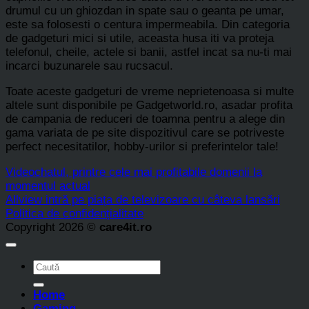
drumul cu un ghiozdan in spate sau o geanta pe umar,
este sa folosesti o centura impermeabila. Din categoria
de gadgeturi mici si utile, aceasta husa iti va proteja
telefonul, cheile, actele si banii, astfel incat sa nu-ti mai
incarci buzunarele sau rucsacul.
Toate aceste gadgeturi de vreme neprietenoasa si multe
altele sunt disponibile pe Gadgetworld.ro, asadar profita
de campania de reduceri de toamna pentru a alege din
gama variata de pe site dispozitivul care se potriveste
perfect necesitatilor, hobby-urilor si preferintelor tale!
Videochatul, printre cele mai profitabile domenii la
momentul actual
Allview intră pe piața de televizoare cu câteva lansări
Politica de confidențialitate
Copyright 2026 ©
care4it.ro
Home
Gaming