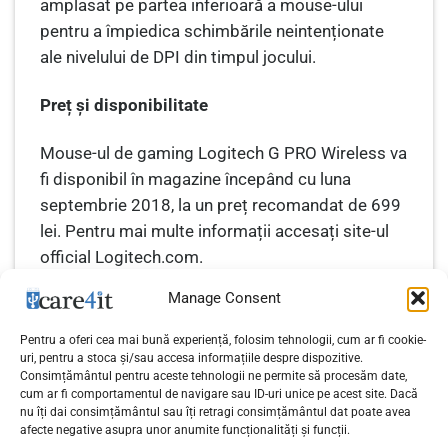
amplasat pe partea inferioară a mouse-ului
pentru a împiedica schimbările neintenționate
ale nivelului de DPI din timpul jocului.
Preț și disponibilitate
Mouse-ul de gaming Logitech G PRO Wireless va
fi disponibil în magazine începând cu luna
septembrie 2018, la un preț recomandat de 699
lei. Pentru mai multe informații accesați site-ul
official Logitech.com.
Manage Consent
Pentru a oferi cea mai bună experiență, folosim tehnologii, cum ar fi cookie-
uri, pentru a stoca și/sau accesa informațiile despre dispozitive.
Consimțământul pentru aceste tehnologii ne permite să procesăm date,
cum ar fi comportamentul de navigare sau ID-uri unice pe acest site. Dacă
Garduri și porți de acces
OnePlus 6 – Review al celui
nu îți dai consimțământul sau îți retragi consimțământul dat poate avea
afecte negative asupra unor anumite funcționalități și funcții.
din aluminiu
mai ieftin flagship