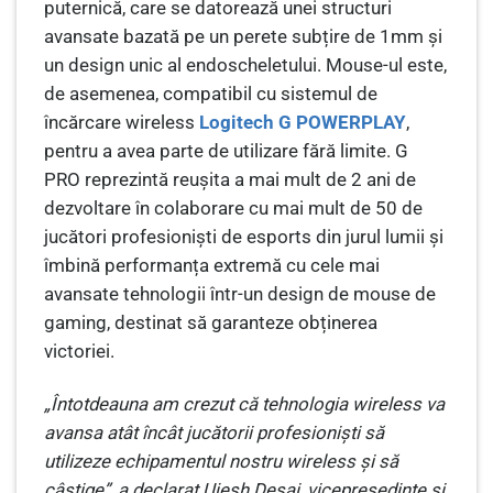
puternică, care se datorează unei structuri
avansate bazată pe un perete subțire de 1mm și
un design unic al endoscheletului. Mouse-ul este,
de asemenea, compatibil cu sistemul de
încărcare wireless
Logitech G POWERPLAY
,
pentru a avea parte de utilizare fără limite. G
PRO reprezintă reușita a mai mult de 2 ani de
dezvoltare în colaborare cu mai mult de 50 de
jucători profesioniști de esports din jurul lumii și
îmbină performanța extremă cu cele mai
avansate tehnologii într-un design de mouse de
gaming, destinat să garanteze obținerea
victoriei.
„Întotdeauna am crezut că tehnologia wireless va
avansa atât încât jucătorii profesioniști să
utilizeze echipamentul nostru wireless și să
câștige”, a declarat Ujesh Desai, vicepreședinte și