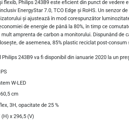
i flexib, Philips 243B9 este eficient din punct de vedere 
, inclusiv EnergyStar 7.0, TCO Edge și RoHS. Un senzor de
izatorului și ajustează în mod corespunzător luminozitat
i economiei de energie de până la 80%, în timp ce comuta
 mult amprenta de carbon a monitorului. Dispunând de ca
losește, de asemenea, 85% plastic reciclat post-consum ș
rul Philips 243B9 va fi disponibil din ianuarie 2020 la un 
IPS
stem W-LED
/ 60,5 cm
flex, 3H, opacitate de 25 %
 (H) x 296,5 (V)