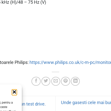
 kHz (H)/48 – 75 Hz (V)
oarele Philips:
https://www.philips.co.uk/c-m-pc/monito
Unde gasesti cele mai bu
, pentru a
ri. “E ca un test drive.
aceste