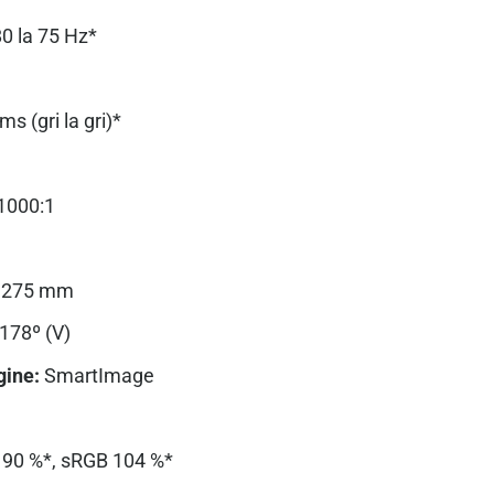
0 la 75 Hz*
ms (gri la gri)*
1000:1
0,275 mm
 178º (V)
gine:
SmartImage
90 %*, sRGB 104 %*