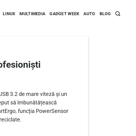
LINUX
MULTIMEDIA
GADGET WEEK
AUTO
BLOG
ofesioniști
USB 3.2 de mare viteză și un
nceput să îmbunătățească
SmartErgo, funcția PowerSensor
reciclate.