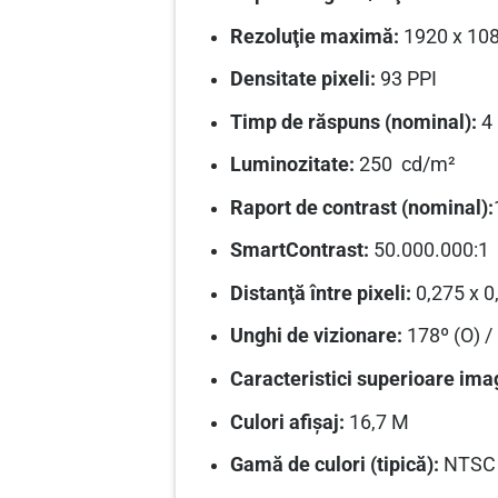
Rezoluţie maximă:
1920 x 108
Densitate pixeli:
93 PPI
Timp de răspuns (nominal):
4 
Luminozitate:
250 cd/m²
Raport de contrast (nominal):
SmartContrast:
50.000.000:1
Distanţă între pixeli:
0,275 x 
Unghi de vizionare:
1
78º (O) /
Caracteristici superioare ima
Culori afişaj:
16,7 M
Gamă de culori (tipică):
NTSC 