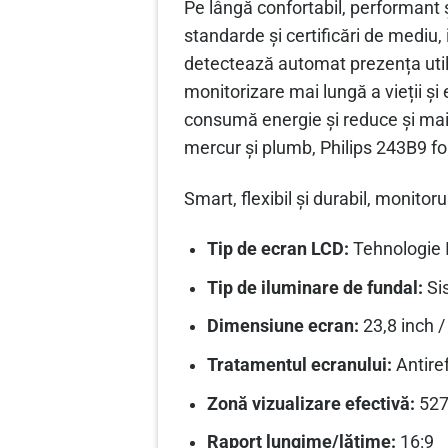
Pe lângă confortabil, performant ș
standarde și certificări de mediu
detectează automat prezența util
monitorizare mai lungă a vieții ș
consumă energie și reduce și mai
mercur și plumb, Philips 243B9 fo
Smart, flexibil și durabil, monito
Tip de ecran LCD:
Tehnologie 
Tip de iluminare de fundal:
Si
Dimensiune ecran:
23,8 inch 
Tratamentul ecranului:
Antire
Zonă vizualizare efectivă:
527
Raport lungime/lăţime:
16:9