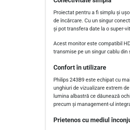
Conectivitate simplă
Proiectat pentru a fi simplu și ușo
de încărcare. Cu un singur conector
și pot transfera date la o super-vi
Acest monitor este compatibil HDM
transmise pe un singur cablu din 
Confort în utilizare
Philips 243B9 este echipat cu mai
unghiuri de vizualizare extrem de l
lumina albastră ce dăunează ochil
precum și management-ul integrat 
Prietenos cu mediul înconj