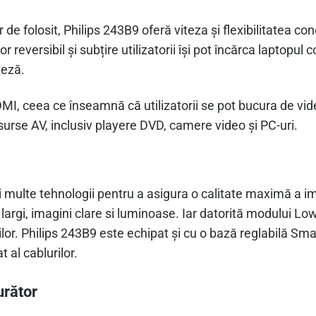
r de folosit, Philips 243B9 oferă viteza și flexibilitatea c
 reversibil și subțire utilizatorii își pot încărca laptopul 
teză.
I, ceea ce înseamnă că utilizatorii se pot bucura de video
surse AV, inclusiv playere DVD, camere video și PC-uri.
 multe tehnologii pentru a asigura o calitate maximă a im
argi, imagini clare si luminoase. Iar datorită modului LowB
or. Philips 243B9 este echipat și cu o bază reglabilă Smar
al cablurilor.
urător