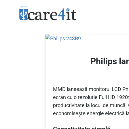
Skip
to
content
Philips la
MMD lansează monitorul LCD Phili
ecran cu o rezoluție Full HD 192
productivitate la locul de muncă. 
economisește energie electrică ia