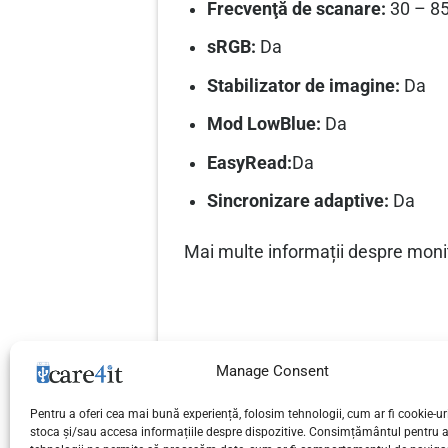
Frecvenţă de scanare:
30 – 85
sRGB:
Da
Stabilizator de imagine:
Da
Mod LowBlue:
Da
EasyRead:
Da
Sincronizare adaptive:
Da
Mai multe informații despre monit
Manage Consent
Pentru a oferi cea mai bună experiență, folosim tehnologii, cum ar fi cookie-uri
Primul Home Try-On pentru ochela
stoca și/sau accesa informațiile despre dispozitive. Consimțământul pentru 