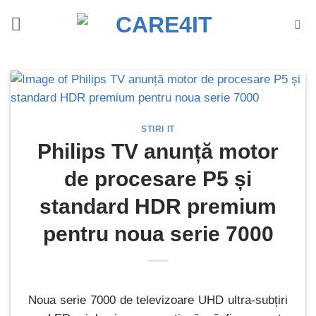
Skip
to
content
STIRI IT
Philips TV anunță motor
de procesare P5 și
standard HDR premium
pentru noua serie 7000
Noua serie 7000 de televizoare UHD ultra-subțiri