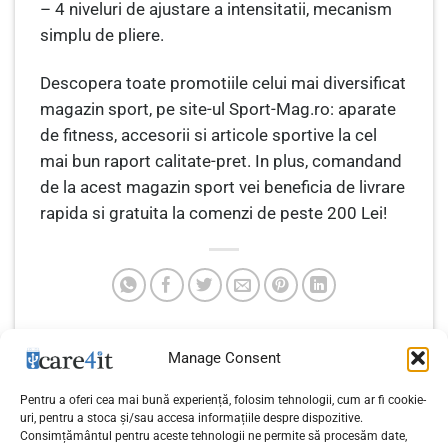
– 4 niveluri de ajustare a intensitatii, mecanism
simplu de pliere.
Descopera toate promotiile celui mai diversificat
magazin sport, pe site-ul Sport-Mag.ro: aparate
de fitness, accesorii si articole sportive la cel
mai bun raport calitate-pret. In plus, comandand
de la acest magazin sport vei beneficia de livrare
rapida si gratuita la comenzi de peste 200 Lei!
Manage Consent
Noutățile Allview la MWC
Barcelona 2018: shopping,
Pentru a oferi cea mai bună experiență, folosim tehnologii, cum ar fi cookie-
Dezvoltarea unui business:
entertainment și smart
uri, pentru a stoca și/sau accesa informațiile despre dispozitive.
3 sfaturi de la oamenii de
Consimțământul pentru aceste tehnologii ne permite să procesăm date,
home, controlate prin