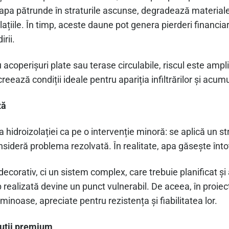
 apa pătrunde în straturile ascunse, degradează material
ațiile. În timp, aceste daune pot genera pierderi financia
rii.
 acoperișuri plate sau terase circulabile, riscul este amplif
creează condiții ideale pentru apariția infiltrărilor și acum
ză
 hidroizolației ca pe o intervenție minoră: se aplică un s
nsideră problema rezolvată. În realitate, apa găsește înt
ecorativ, ci un sistem complex, care trebuie planificat și 
realizată devine un punct vulnerabil. De aceea, în proiect
minoase, apreciate pentru rezistența și fiabilitatea lor.
luții premium