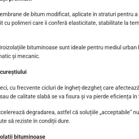
brane de bitum modificat, aplicate în straturi pentru a
cu polimeri care îi conferă elasticitate, stabilitate la tem
idroizolațiile bituminoase sunt ideale pentru mediul urban
matic și mecanic.
cureștiului
i reci, cu frecvente cicluri de îngheț-dezgheț care afecteaz
 sau de calitate slabă se va fisura și va pierde eficiența în
celerează degradarea, astfel că soluțiile „acceptabile” nu
te să reziste în condiții dure.
zolații bituminoase