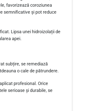
ele, favorizează coroziunea
re semnificative și pot reduce
icat. Lipsa unei hidroizolații de
ularea apei.
trat subțire, se remediază
otdeauna o cale de pătrundere.
aplicat profesional. Orice
ele serioase și durabile, se