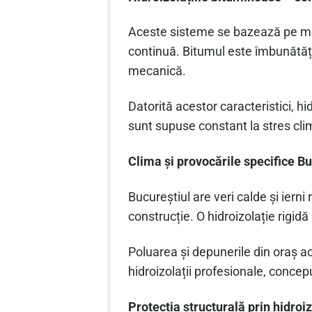
Aceste sisteme se bazează pe mem
continuă. Bitumul este îmbunătățit 
mecanică.
Datorită acestor caracteristici, h
sunt supuse constant la stres cli
Clima și provocările specifice Bu
Bucureștiul are veri calde și iern
construcție. O hidroizolație rigidă
Poluarea și depunerile din oraș ac
hidroizolații profesionale, concepu
Protecția structurală prin hidroi