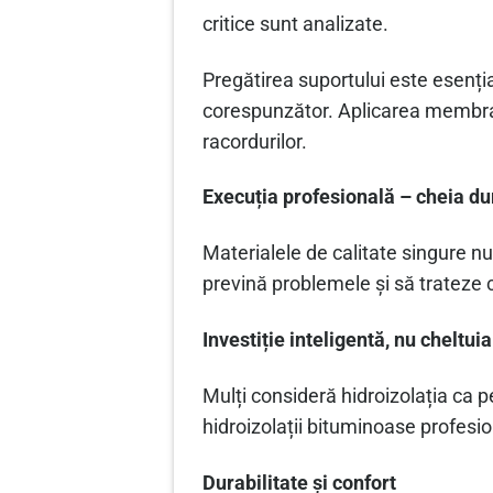
critice sunt analizate.
Pregătirea suportului este esenți
corespunzător. Aplicarea membranei
racordurilor.
Execuția profesională – cheia dur
Materialele de calitate singure nu
prevină problemele și să trateze c
Investiție inteligentă, nu cheltuia
Mulți consideră hidroizolația ca pe
hidroizolații bituminoase profesio
Durabilitate și confort