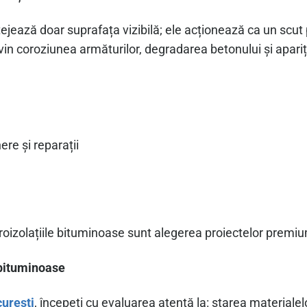
ează doar suprafața vizibilă; ele acționează ca un scut 
in coroziunea armăturilor, degradarea betonului și apariți
:
ere și reparații
roizolațiile bituminoase sunt alegerea proiectelor premium 
r bituminoase
curesti
, începeti cu evaluarea atentă la: starea materialel