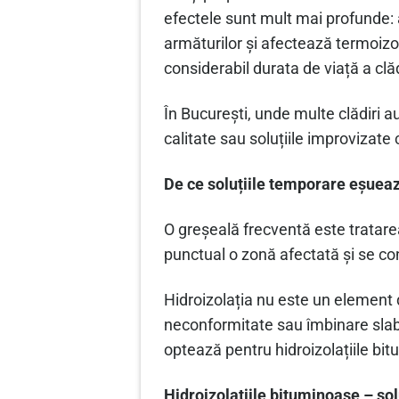
efectele sunt mult mai profunde:
armăturilor și afectează termoizol
considerabil durata de viață a clădi
În București, unde multe clădiri au
calitate sau soluțiile improvizate 
De ce soluțiile temporare eșuea
O greșeală frecventă este tratarea
punctual o zonă afectată și se co
Hidroizolația nu este un element d
neconformitate sau îmbinare slab 
optează pentru hidroizolațiile bitu
Hidroizolațiile bituminoase – so