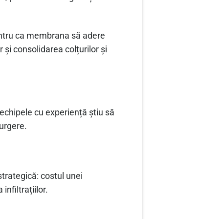
 pentru ca membrana să adere
și consolidarea colțurilor și
 echipele cu experiență știu să
curgere.
strategică: costul unei
filtrațiilor.