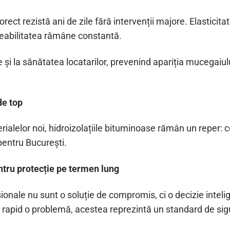
ect rezistă ani de zile fără intervenții majore. Elasticita
meabilitatea rămâne constantă.
ie și la sănătatea locatarilor, prevenind apariția mucegaiul
de top
terialelor noi, hidroizolațiile bituminoase rămân un reper:
 pentru București.
ntru protecție pe termen lung
ionale nu sunt o soluție de compromis, ci o decizie intelige
rapid o problemă, acestea reprezintă un standard de sigura