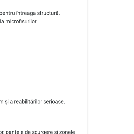
pentru întreaga structură.
a microfisurilor.
și a reabilitărilor serioase.
or, pantele de scurgere și zonele