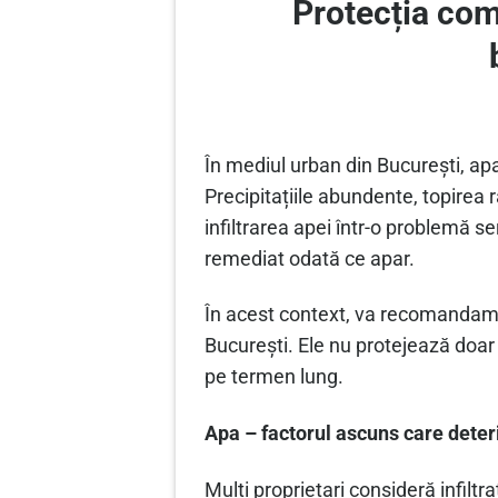
Protecția comp
În mediul urban din București, apa
Precipitațiile abundente, topirea 
infiltrarea apei într-o problemă s
remediat odată ce apar.
În acest context, va recomanda
București. Ele nu protejează doar 
pe termen lung.
Apa – factorul ascuns care deter
Mulți proprietari consideră infiltr