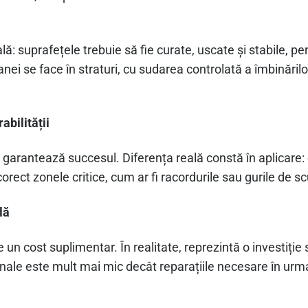
ală: suprafețele trebuie să fie curate, uscate și stabile,
 se face în straturi, cu sudarea controlată a îmbinărilor 
abilității
 garantează succesul. Diferența reală constă în aplicare:
orect zonele critice, cum ar fi racordurile sau gurile de s
lă
 un cost suplimentar. În realitate, reprezintă o investiție 
nale este mult mai mic decât reparațiile necesare în urma in