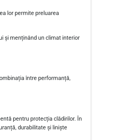
tea lor permite preluarea
ui și menținând un climat interior
 combinația între performanță,
ntă pentru protecția clădirilor. În
nță, durabilitate și liniște