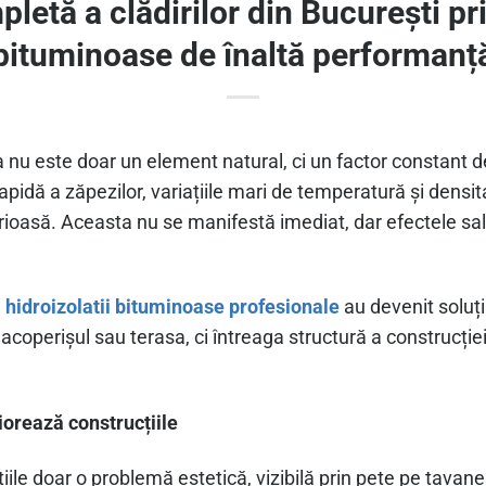
letă a clădirilor din București pri
bituminoase de înaltă performanț
 nu este doar un element natural, ci un factor constant de
rapidă a zăpezilor, variațiile mari de temperatură și dens
erioasă. Aceasta nu se manifestă imediat, dar efectele sal
m
hidroizolatii bituminoase profesionale
au devenit soluția
acoperișul sau terasa, ci întreaga structură a construcției,
iorează construcțiile
ațiile doar o problemă estetică, vizibilă prin pete pe tavan