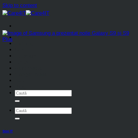
Skip to content
Home
Gaming
Stiri IT
Tutoriale
Linux
Multimedia
Gadget Week
Auto
Blog
Stiri IT