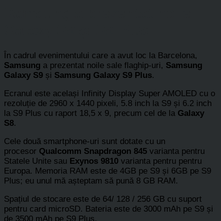
Samsung a prezentat noile
Galaxy S9 și S9 Plus
În cadrul evenimentului care a avut loc la Barcelona,
Samsung
a prezentat noile sale flaghip-uri,
Samsung
Galaxy S9
și
Samsung Galaxy S9 Plus
.
Ecranul este același Infinity Display Super AMOLED cu o
rezoluție de 2960 x 1440 pixeli, 5.8 inch la S9 și 6.2 inch
la S9 Plus cu raport 18,5 x 9, precum cel de la
Galaxy
S8
.
Cele două smartphone-uri sunt dotate cu un
procesor
Qualcomm Snapdragon 845
varianta pentru
Statele Unite sau
Exynos 9810
varianta pentru pentru
Europa. Memoria RAM este de 4GB pe S9 și 6GB pe S9
Plus; eu unul mă așteptam să pună 8 GB RAM.
Spațiul de stocare este de 64/ 128 / 256 GB cu suport
pentru card microSD. Bateria este de 3000 mAh pe S9 și
de 3500 mAh pe S9 Plus.