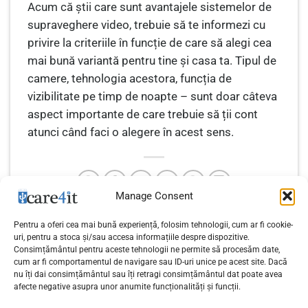
Acum că știi care sunt avantajele sistemelor de
supraveghere video, trebuie să te informezi cu
privire la criteriile în funcție de care să alegi cea
mai bună variantă pentru tine și casa ta. Tipul de
camere, tehnologia acestora, funcția de
vizibilitate pe timp de noapte – sunt doar câteva
aspect importante de care trebuie să ții cont
atunci când faci o alegere în acest sens.
Manage Consent
Pentru a oferi cea mai bună experiență, folosim tehnologii, cum ar fi cookie-
Invitații cu o notă de
uri, pentru a stoca și/sau accesa informațiile despre dispozitive.
Optimizare SEO pentru
Consimțământul pentru aceste tehnologii ne permite să procesăm date,
originalitate: Adăugând
cum ar fi comportamentul de navigare sau ID-uri unice pe acest site. Dacă
începători: Când și de unde
elemente decorative pentru
nu îți dai consimțământul sau îți retragi consimțământul dat poate avea
să începi?
afecte negative asupra unor anumite funcționalități și funcții.
un aspect rafinat