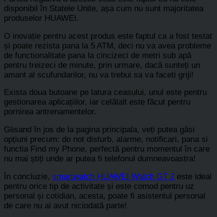
disponibil în Statele Unite, așa cum nu sunt majoritatea
produselor HUAWEI.
O inovație pentru acest produs este faptul ca a fost testat
și poate rezista pana la 5 ATM, deci nu va avea probleme
de functionalitate pana la cincizeci de metri sub apă
pentru treizeci de minute, prin urmare, dacă sunteți un
amant al scufundarilor, nu va trebui sa va faceti griji!
Exista doua butoane pe latura ceasului, unul este pentru
gestionarea aplicațiilor, iar celălalt este făcut pentru
pornirea antrenamentelor.
Glisand în jos de la pagina principala, veți putea găsi
opțiuni precum: do not disturb, alarme, notificari, pana si
functia Find my Phone, perfectă pentru momentul în care
nu mai știți unde ar putea fi telefonul dumneavoastra!
În concluzie,
smartwatch HUAWEI Watch GT 2
este ideal
pentru orice tip de activitate și este comod pentru uz
personal și cotidian, acesta, poate fi asistentul personal
de care nu ai avut niciodată parte!