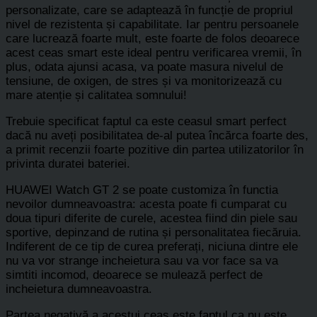
personalizate, care se adaptează în funcție de propriul
nivel de rezistenta și capabilitate. Iar pentru persoanele
care lucrează foarte mult, este foarte de folos deoarece
acest ceas smart este ideal pentru verificarea vremii, în
plus, odata ajunsi acasa, va poate masura nivelul de
tensiune, de oxigen, de stres și va monitorizează cu
mare atenție și calitatea somnului!
Trebuie specificat faptul ca este ceasul smart perfect
dacă nu aveți posibilitatea de-al putea încărca foarte des,
a primit recenzii foarte pozitive din partea utilizatorilor în
privinta duratei bateriei.
HUAWEI Watch GT 2 se poate customiza în functia
nevoilor dumneavoastra: acesta poate fi cumparat cu
doua tipuri diferite de curele, acestea fiind din piele sau
sportive, depinzand de rutina și personalitatea fiecăruia.
Indiferent de ce tip de curea preferați, niciuna dintre ele
nu va vor strange incheietura sau va vor face sa va
simtiti incomod, deoarece se mulează perfect de
incheietura dumneavoastra.
Partea negativă a acestui ceas este faptul ca nu este