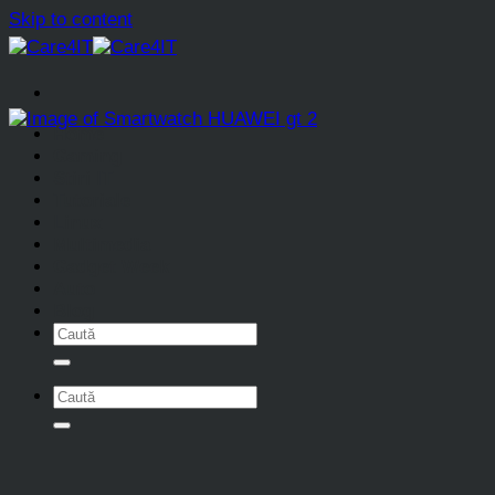
Skip to content
Home
Gaming
Stiri IT
Tutoriale
Linux
Multimedia
Gadget Week
Auto
Blog