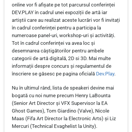
online vor fi afișate pe tot parcursul conferinței
DEV.PLAY în cadrul unei expoziții de artă iar
artiștii care au realizat aceste lucrări vor fi invitați
în cadrul conferinței pentru a participa la
numeroase panel-uri, workshop-uri și activități.
Tot în cadrul conferinței va avea loc și
desemnarea câștigătorilor pentru ambele
categorii de artă digitală, 2D si 3D. Mai multe
informații despre concurs și regulamentul de
înscriere se găsesc pe pagina oficială
Dev.Play
.
Nu în ultimul rând, lista de speakeri devine mai
bogată cu noi nume precum Henry LaBounta
(Senior Art Director și VFX Supervisor la EA
Ghost Games), Tom Giardino (Valve), Nicole
Maas (Fifa Art Director la Electronic Arts) și Liz
Mercuri (Technical Evaghelist la Unity).