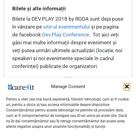
Bilete și alte informații
Bilete la DEV.PLAY 2018 by RGDA sunt deja puse
în vânzare pe
site-ul evenimentului
și pe pagina
de facebook
Dev.Play Conference
. Tot aici veți
găsi mai multe informații despre eveniment și
veți putea urmări ultimele actualizări (locație, noi
speakeri și noi evenimente speciale în cadrul
conferinței) publicate de organizatori.
Manage Consent
Pentru a oferi cea mai bună experiență, folosim tehnologii, cum ar fi cookie-
uri, pentru a stoca și/sau accesa informațiile despre dispozitive.
Consimțământul pentru aceste tehnologii ne permite să procesăm date,
Omul de știință care
cum ar fi comportamentul de navigare sau ID-uri unice pe acest site. Dacă
Smartwatch Samsung Gear
conectează creierul cu AI
nu îți dai consimțământul sau îți retragi consimțământul dat poate avea
S3 Frontier – Review
afecte negative asupra unor anumite funcționalități și funcții.
vine la IMWorld