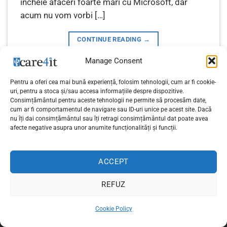
încheie afaceri foarte mari cu Microsoft, dar
acum nu vom vorbi […]
CONTINUE READING
→
Manage Consent
Posted in
Linux
|
Tagged
anitivirus linux
,
avast
,
avast pe linux mint
,
Pentru a oferi cea mai bună experiență, folosim tehnologii, cum ar fi cookie-
avasta antivirus
,
linux mint
,
ubuntu
2
Comments
uri, pentru a stoca și/sau accesa informațiile despre dispozitive.
Consimțământul pentru aceste tehnologii ne permite să procesăm date,
cum ar fi comportamentul de navigare sau ID-uri unice pe acest site. Dacă
nu îți dai consimțământul sau îți retragi consimțământul dat poate avea
afecte negative asupra unor anumite funcționalități și funcții.
Politica de confidențialitate
ACCEPT
Copyright 2026 ©
care4it.ro
REFUZ
Cookie Policy