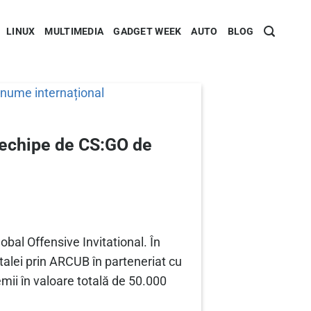
LINUX
MULTIMEDIA
GADGET WEEK
AUTO
BLOG
 echipe de CS:GO de
al Offensive Invitational. În
alei prin ARCUB în parteneriat cu
ii în valoare totală de 50.000