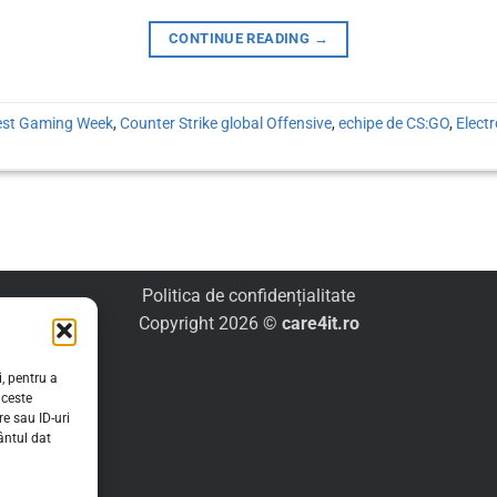
CONTINUE READING
→
est Gaming Week
,
Counter Strike global Offensive
,
echipe de CS:GO
,
Elect
Politica de confidențialitate
Copyright 2026 ©
care4it.ro
, pentru a
aceste
e sau ID-uri
ântul dat