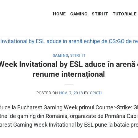
HOME
GAMING
STIRI IT
TUTORIALE
GAMING
,
STIRI IT
eek Invitational by ESL aduce în arenă
renume internațional
POSTED ON
NOV. 7, 2018
BY
CRISTI
uce la Bucharest Gaming Week primul Counter-Strike: Glob
riei de gaming din România, organizate de Primăria Capit
st Gaming Week Invitational by ESL pune la bătaie prem