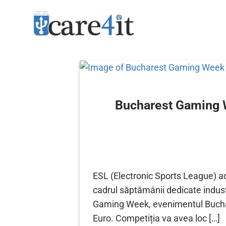
Skip
to
content
Bucharest Gaming W
ESL (Electronic Sports League) ad
cadrul săptămânii dedicate indust
Gaming Week, evenimentul Buchare
Euro. Competiția va avea loc […]