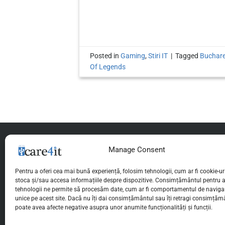
Posted in
Gaming
,
Stiri IT
|
Tagged
Buchar
Of Legends
Manage Consent
Pentru a oferi cea mai bună experiență, folosim tehnologii, cum ar fi cookie-uri
stoca și/sau accesa informațiile despre dispozitive. Consimțământul pentru 
tehnologii ne permite să procesăm date, cum ar fi comportamentul de navigar
unice pe acest site. Dacă nu îți dai consimțământul sau îți retragi consimțăm
poate avea afecte negative asupra unor anumite funcționalități și funcții.