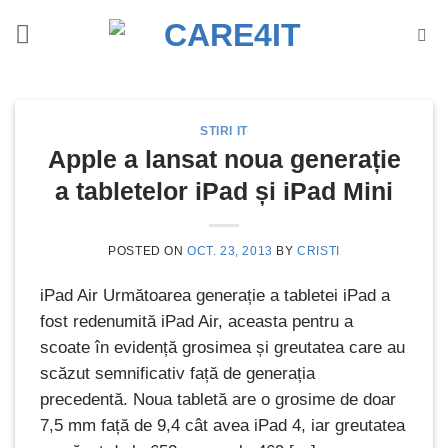
Skip
to
content
STIRI IT
Apple a lansat noua generație
a tabletelor iPad și iPad Mini
POSTED ON
OCT. 23, 2013
BY
CRISTI
iPad Air Următoarea generație a tabletei iPad a
fost redenumită iPad Air, aceasta pentru a
scoate în evidență grosimea și greutatea care au
scăzut semnificativ față de generația
precedentă. Noua tabletă are o grosime de doar
7,5 mm față de 9,4 cât avea iPad 4, iar greutatea