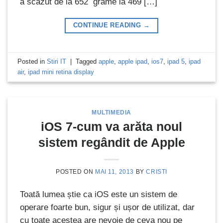
a scăzut de la 652 grame la 469 […]
CONTINUE READING
→
Posted in
Stiri IT
|
Tagged
apple
,
apple ipad
,
ios7
,
ipad 5
,
ipad
air
,
ipad mini retina display
MULTIMEDIA
iOS 7-cum va arăta noul
sistem regândit de Apple
POSTED ON
MAI 11, 2013
BY
CRISTI
Toată lumea știe ca iOS este un sistem de
operare foarte bun, sigur și ușor de utilizat, dar
cu toate acestea are nevoie de ceva nou pe