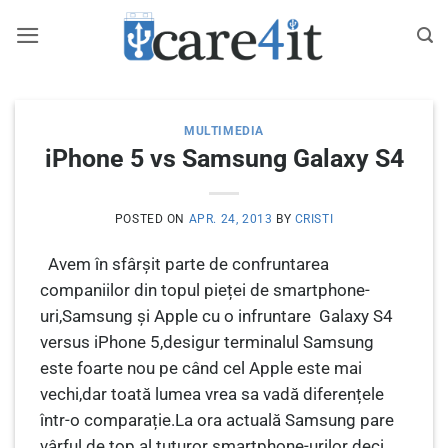
Skip
to
content
MULTIMEDIA
iPhone 5 vs Samsung Galaxy S4
POSTED ON
APR. 24, 2013
BY
CRISTI
Avem în sfârșit parte de confruntarea
companiilor din topul pieței de smartphone-
uri,Samsung și Apple cu o infruntare Galaxy S4
versus iPhone 5,desigur terminalul Samsung
este foarte nou pe când cel Apple este mai
vechi,dar toată lumea vrea sa vadă diferențele
într-o comparație.La ora actuală Samsung pare
vârful de top al tuturor smartphone-urilor deci