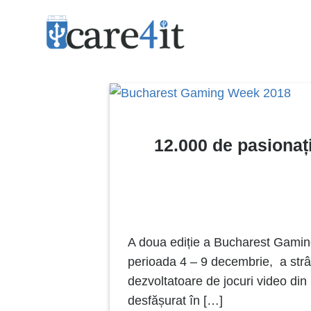
Skip
to
content
12.000 de pasionați
A doua ediție a Bucharest Gamin
perioada 4 – 9 decembrie, a strân
dezvoltatoare de jocuri video din
desfășurat în […]