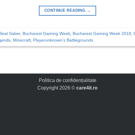
CONTINUE READING
→
Beat Saber
,
Bucharest Gaming Week
,
Bucharest Gaming Week 2018
,
gends
,
Minecraft
,
Playerunknown’s Battlegrounds
Politica de confidențialitate
Copyright 2026 ©
care4it.ro