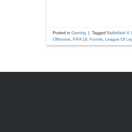
Posted in
Gaming
|
Tagged
Battlefield V
,
Offensive
,
FIFA 19
,
Fornite
,
League Of Le