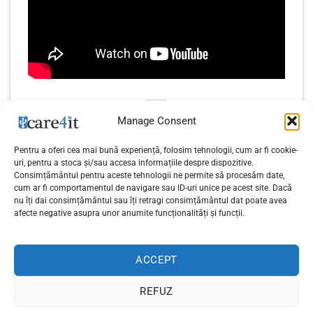
Manage Consent
Pentru a oferi cea mai bună experiență, folosim tehnologii, cum ar fi cookie-
uri, pentru a stoca și/sau accesa informațiile despre dispozitive.
Consimțământul pentru aceste tehnologii ne permite să procesăm date,
Tutoriale de HTML – Lecția
Tutoriale de HTML – Lecția
cum ar fi comportamentul de navigare sau ID-uri unice pe acest site. Dacă
9 – Cum creăm un link în
11 – Crearea de liste
nu îți dai consimțământul sau îți retragi consimțământul dat poate avea
afecte negative asupra unor anumite funcționalități și funcții.
HTML
(unordered list)
ACCEPT
REFUZ