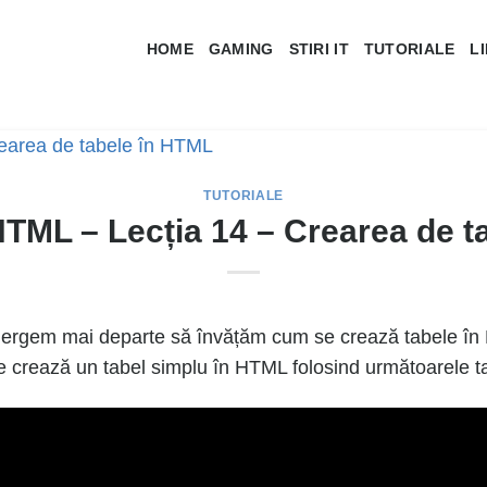
HOME
GAMING
STIRI IT
TUTORIALE
L
TUTORIALE
HTML – Lecția 14 – Crearea de 
mergem mai departe să învățăm cum se crează tabele î
e crează un tabel simplu în HTML folosind următoarele tagur