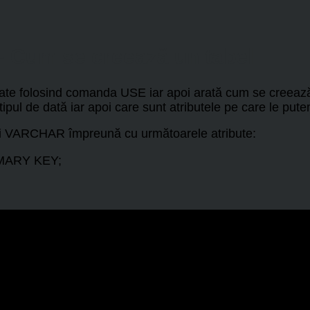
– Cum se creează un tabel
date folosind comanda USE iar apoi arată cum se creează
tipul de dată iar apoi care sunt atributele pe care le pu
 și VARCHAR împreună cu următoarele atribute:
IMARY KEY;