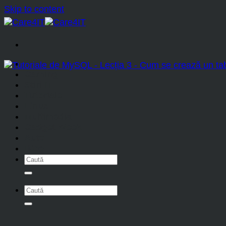
Skip to content
Home
Gaming
Stiri IT
Tutoriale
Linux
Multimedia
Gadget Week
Auto
Blog