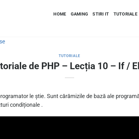
HOME
GAMING
STIRI IT
TUTORIALE
TUTORIALE
toriale de PHP – Lecția 10 – If / E
e programator le știe. Sunt cărămizile de bază ale program
turi condiționale .