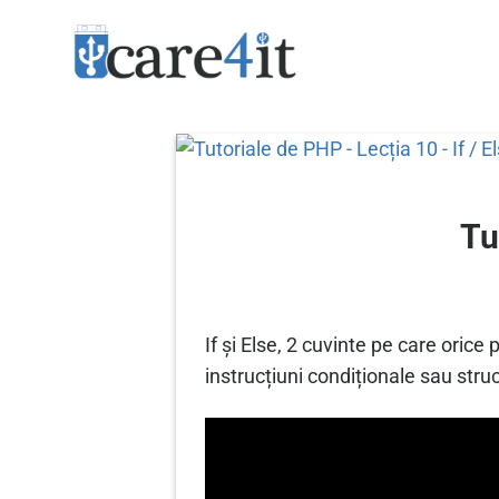
Skip
to
content
Tu
If și Else, 2 cuvinte pe care oric
instrucțiuni condiționale sau struc