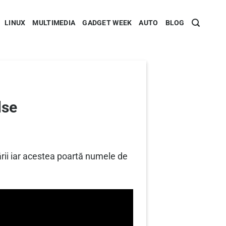
LINUX
MULTIMEDIA
GADGET WEEK
AUTO
BLOG
lse
ării iar acestea poartă numele de