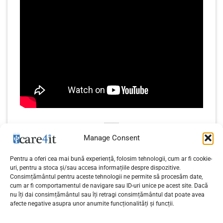
Manage Consent
Pentru a oferi cea mai bună experiență, folosim tehnologii, cum ar fi cookie-
uri, pentru a stoca și/sau accesa informațiile despre dispozitive.
Consimțământul pentru aceste tehnologii ne permite să procesăm date,
Tutoriale de PHP – Lecția
Tutoriale de PHP – Lecția
cum ar fi comportamentul de navigare sau ID-uri unice pe acest site. Dacă
33 – Array-uri
35 – Explode – Spargerea
nu îți dai consimțământul sau îți retragi consimțământul dat poate avea
afecte negative asupra unor anumite funcționalități și funcții.
multidimensionale
unui string într-un array