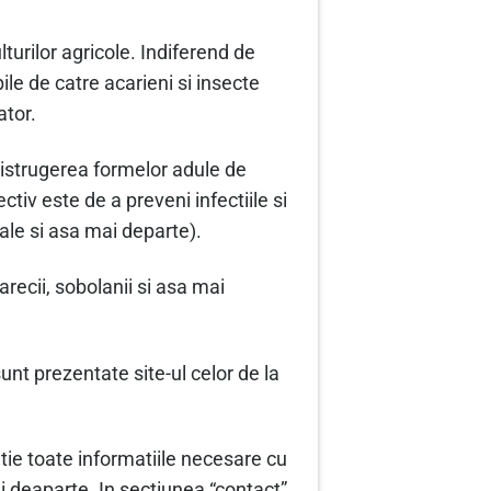
turilor agricole. Indiferend de
ile de catre acarieni si insecte
ator.
distrugerea formelor adule de
tiv este de a preveni infectiile si
ciale si asa mai departe).
ecii, sobolanii si asa mai
sunt prezentate site-ul celor de la
itie toate informatiile necesare cu
mai deaparte. In sectiunea “contact”