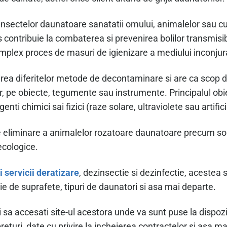
nsectelor daunatoare sanatatii omului, animalelor sau cul
s contribuie la combaterea si prevenirea bolilor transmisib
omplex proces de masuri de igienizare a mediului inconjur
irea diferitelor metode de decontaminare si are ca scop 
er, pe obiecte, tegumente sau instrumente. Principalul obiec
enti chimici sai fizici (raze solare, ultraviolete sau artifi
 eliminare a animalelor rozatoare daunatoare precum soar
ecologice.
i servicii deratizare
, dezinsectie si dezinfectie, acestea 
e de suprafete, tipuri de daunatori si asa mai departe.
i sa accesati site-ul acestora unde va sunt puse la dispoz
 preturi, date cu privire la incheierea contractelor si asa 