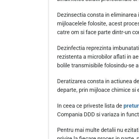
Dezinsectia consta in eliminarea i
mijloacelele folosite, acest proce
catre om si face parte dintr-un c
Dezinfectia reprezinta imbunatat
rezistenta a microbilor aflati in a
bolile transmisibile folosindu-se ag
Deratizarea consta in actiunea de
departe, prin mijloace chimice si 
In ceea ce priveste lista de
pretur
Compania DDD si variaza in functi
Pentru mai multe detalii nu ezitat
privire la fiecare proces in parte,