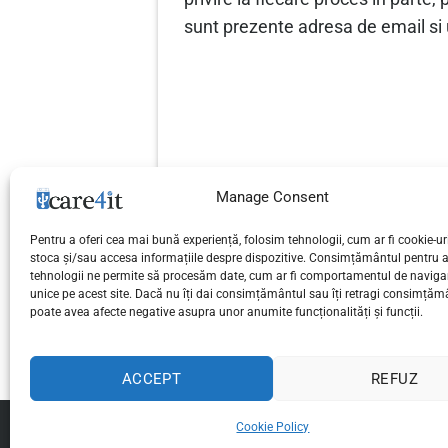
sunt prezente adresa de email si 
Manage Consent
Pentru a oferi cea mai bună experiență, folosim tehnologii, cum ar fi cookie-uri
Iata de ce banda de alergat magn
stoca și/sau accesa informațiile despre dispozitive. Consimțământul pentru 
tehnologii ne permite să procesăm date, cum ar fi comportamentul de navigar
cand vrei sa slabesti!
unice pe acest site. Dacă nu îți dai consimțământul sau îți retragi consimțăm
poate avea afecte negative asupra unor anumite funcționalități și funcții.
ACCEPT
REFUZ
Cookie Policy