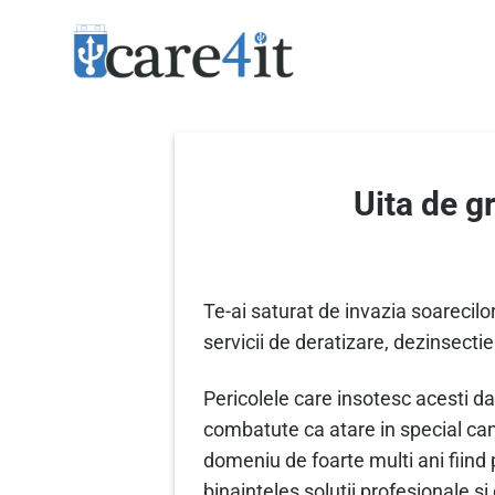
Skip
to
content
Uita de g
Te-ai saturat de invazia soarecil
servicii de deratizare, dezinsectie
Pericolele care insotesc acesti d
combatute ca atare in special c
domeniu de foarte multi ani fiind 
binainteles solutii profesionale si 