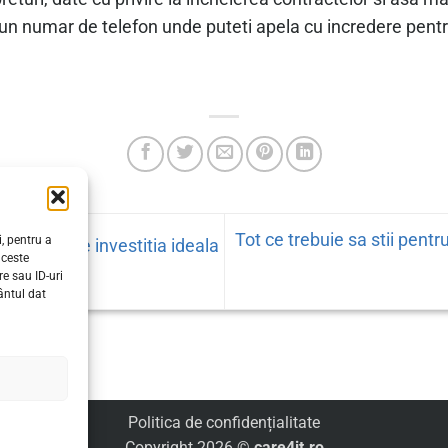
un numar de telefon unde puteti apela cu incredere pentr
Tot ce trebuie sa stii pentr
, pentru a
etica este investitia ideala
aceste
e sau ID-uri
ântul dat
Politica de confidențialitate
Copyright 2026 ©
care4it.ro