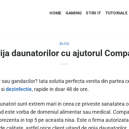
HOME
GAMING
STIRI IT
TUTORIALE
BLOG
rija daunatorilor cu ajutorul Com
or sau gandacilor? Iata solutia perfecta venita din partea
 si
dezinfectie
, rapide in doar 48 de ore.
aunatori sunt extrem mari in ceea ce priveste sanatatea o
and este vorba de domeniul alimentar sau medical. Compa
prezenta in top 5 pe aceasta nisa. Este o firma autorizata
de calitate, astfel orice client uitand de grija daunatorilor.