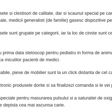
e si clestisori de calitate, dar si scaunul special pe care
e, medicii generalisti (de familie) gasesc dispozitive pen
ele sunt grupate pe categorii, iar la loc de cinste sunt ce
 prima data stetoscop pentru pediatru in forma de anim
a micutilor pacienti de medici.
bile, piese de mobilier sunt la un click distanta de cel c
tronic produsele dorite si sa finalizezi comanda si le vei 
eciale pentru masurarea pulsului si a saturatiei de oxig
te depista cea mai ascunsa carie.