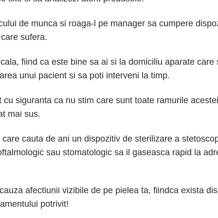
cului de munca si roaga-l pe manager sa cumpere dispozi
 care sufera.
cala, fiind ca este bine sa ai si la domiciliu aparate care 
area unui pacient si sa poti interveni la timp.
t cu siguranta ca nu stim care sunt toate ramurile acestei
at mai sus.
ii care cauta de ani un dispozitiv de sterilizare a stetos
talmologic sau stomatologic sa il gaseasca rapid la adres
uza afectiunii vizibile de pe pielea ta, fiindca exista disp
amentului potrivit!