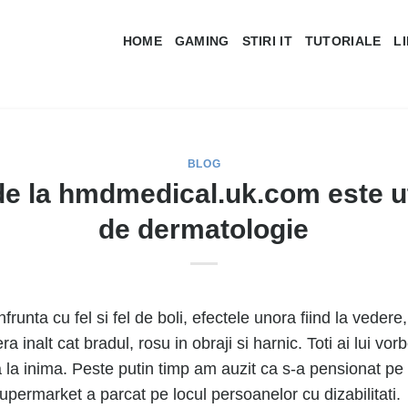
HOME
GAMING
STIRI IT
TUTORIALE
L
BLOG
 la hmdmedical.uk.com este uti
de dermatologie
runta cu fel si fel de boli, efectele unora fiind la vedere,
a inalt cat bradul, rosu in obraji si harnic. Toti ai lui vo
va la inima. Peste putin timp am auzit ca s-a pensionat pe
upermarket a parcat pe locul persoanelor cu dizabilitati.