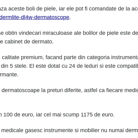
aza aceste boli de piele, iar ele pot fi comandate de la a
dermlite-dl4w-dermatoscope
.
se obtin vindecari miraculoase ale bolilor de piele este d
re cabinet de dermato.
alitate premium, facand parte din categoria instrumentar
e din 5 stele. El este dotat cu 24 de leduri si este compat
ormante.
dermatoscoape la preturi diferite, astfel ca fiecare medic
in 100 de euro, iar cel mai scump 1175 de euro.
medicale gasesc instrumente si mobilier nu numai dermat