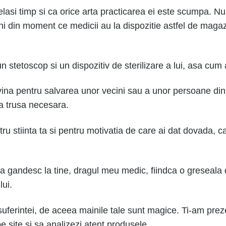
acelasi timp si ca orice arta practicarea ei este scumpa. 
 din moment ce medicii au la dispozitie astfel de magaz
 stetoscop si un dispozitiv de sterilizare a lui, asa cum 
vina pentru salvarea unor vecini sau a unor persoane din 
ia trusa necesara.
u stiinta ta si pentru motivatia de care ai dat dovada, ca
a gandesc la tine, dragul meu medic, fiindca o greseala
lui.
 suferintei, de aceea mainile tale sunt magice. Ti-am pr
e site si sa analizezi atent produsele.