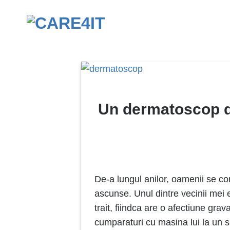
Skip
to
content
Un dermatoscop de
De-a lungul anilor, oamenii se conf
ascunse. Unul dintre vecinii mei er
trait, fiindca are o afectiune gra
cumparaturi cu masina lui la un s