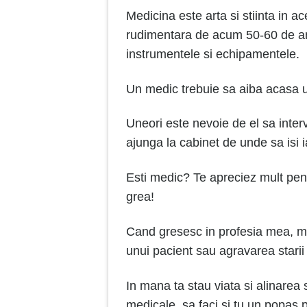
Medicina este arta si stiinta in 
rudimentara de acum 50-60 de ani
instrumentele si echipamentele.
Un medic trebuie sa aiba acasa un
Uneori este nevoie de el sa inter
ajunga la cabinet de unde sa isi 
Esti medic? Te apreciez mult pentr
grea!
Cand gresesc in profesia mea, m
unui pacient sau agravarea starii 
In mana ta stau viata si alinarea
medicale, sa faci si tu un popas p