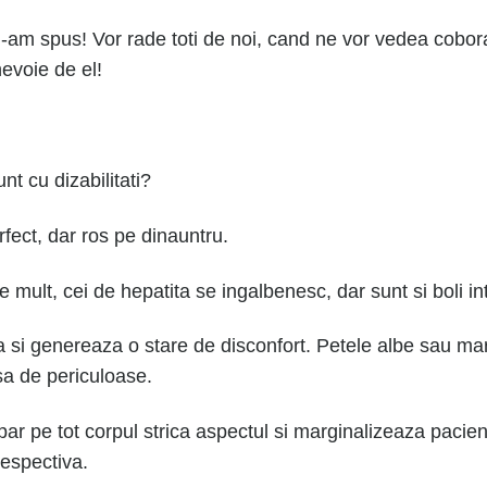
, i-am spus! Vor rade toti de noi, cand ne vor vedea cob
evoie de el!
:
unt cu dizabilitati?
ect, dar ros pe dinauntru.
e mult, cei de hepatita se ingalbenesc, dar sunt si boli 
a si genereaza o stare de disconfort. Petele albe sau ma
asa de periculoase.
 apar pe tot corpul strica aspectul si marginalizeaza pacie
respectiva.