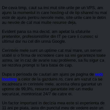
De ceva timp, caut sa imi mut site-urile pe un VPS, am
ajuns la momentul in care hosting-ul de tip shared nu mai
este de ajuns pentru nevoile mele, site-urile care le detin
au nevoie de cat mai multe resurse deja.
Evident pana sa ma decid, am apelat la sfaturile
prietenilor, profesionistilor din IT pe care ii cunosc si
ultimul dar nu cel din urma Google.
Cerintele mele sunt un uptime cat mai mare, un server
stabil si o firma de incredere care sa imi garanteze toate
astea, iar in caz de avarie sau probleme, sa fiu sigur ca
se rezolva prompt si fara batai de cap.
Dupa o perioada de cautari am ajuns pe pagina de
web
hosting
a celor de la gazduire.ro, care am vazut ca se
incadreaza in cerintele mele, acestia ofera garantat un
uptime de 99,9%, resurse garantate intr-un mediu
securizat, monitorizat 24/7 de catre ei.
Un factor important in decizia mea este si experienta de
11 ani pe piata, asta din punctul meu de vedere este un