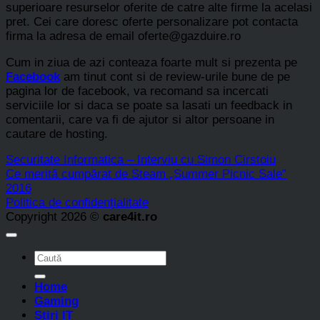
superioare resurselor oferite de catre alte firme la acelasi
pret. Cei care doresc oferte personalizare pot contacta
firma la adresa de email oferte@gazduire.ro
Cum in ziua de azi conteaza foarte mult si prezenta pe
Facebook
am tinut cont si de review-urile bune de pe
pagina lor de facebook, va recomand sa incercati
serviciile lor si daca se poate sa lasati un feedback in
comentarii, care va fi de ajutor si altor persoane in
cautare de hosting.
Securitate Informatica – Interviu cu Simon Cirstoiu
Ce merită cumpărat de Steam „Summer Picnic Sale”
2016
Politica de confidențialitate
Copyright 2026 ©
care4it.ro
Home
Gaming
Stiri IT