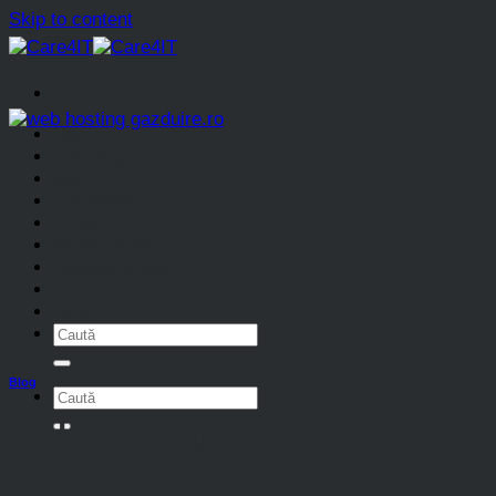
Skip to content
Home
Gaming
Stiri IT
Tutoriale
Linux
Multimedia
Gadget Week
Auto
Blog
Blog
Web Hosting VPS de la
gazduire.ro