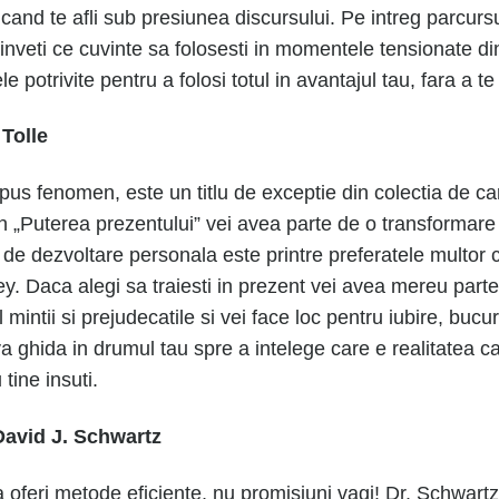
cand te afli sub presiunea discursului. Pe intreg parcursu
 inveti ce cuvinte sa folosesti in momentele tensionate din
potrivite pentru a folosi totul in avantajul tau, fara a te
 Tolle
s fenomen, este un titlu de exceptie din colectia de car
rin „Puterea prezentului” vei avea parte de o transformare
de dezvoltare personala este printre preferatele multor c
 Daca alegi sa traiesti in prezent vei avea mereu parte d
 mintii si prejudecatile si vei
face
loc pentru iubire, bucur
va ghida in drumul tau spre a intelege care e realitatea c
 tine insuti.
David J. Schwartz
a oferi metode eficiente, nu promisiuni vagi! Dr. Schwart