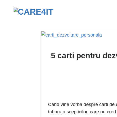
Skip
to
content
5 carti pentru de
Cand vine vorba despre carti de d
tabara a scepticilor, care nu cre