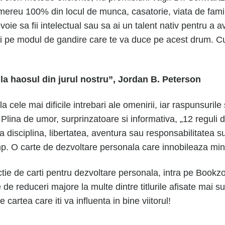
 mereu 100% din locul de munca, casatorie, viata de famil
e sa fii intelectual sau sa ai un talent nativ pentru a av
zi pe modul de gandire care te va duce pe acest drum. Cu
 la haosul din jurul nostru”, Jordan B. Peterson
cele mai dificile intrebari ale omenirii, iar raspunsurile s
i. Plina de umor, surprinzatoare si informativa, „12 reguli 
a disciplina, libertatea, aventura sau responsabilitatea s
mp. O carte de dezvoltare personala care innobileaza minte
tie de carti pentru dezvoltare personala, intra pe Bookzo
e de reduceri majore la multe din
tre
titlurile afisate mai 
artea care iti va influenta in bine viitorul!