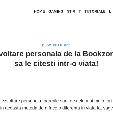
HOME
GAMING
STIRI IT
TUTORIALE
L
BLOG
,
FEATURED
zvoltare personala de la Bookzon
sa le citesti intr-o viata!
ezvoltare personala, parerile sunt de cele mai multe ori i
d in aceasta metoda de a face o diferenta in viata ta, s