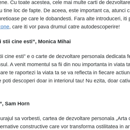
ene. Cu toate acestea, cele mai multe carti de dezvoltar
nu tine loc de fapte. De aceea, este important ca, atunci c
 pretioase pe care le dobandesti. Fara alte introduceri, it
zone
, care iti vor pava drumul catre autodescoperire!
 stii cine esti”, Monica Mihai
stii cine esti” e o carte de dezvoltare personala dedicata
sul. A venit momentul sa fii din nou importanta in viata ta 
 care te raportezi la viata ta se va reflecta in fiecare actiu
e poti descoperi doar in interiorul tau! Nu ezita, doar cati
!”, Sam Horn
curajul sa vorbesti, cartea de dezvoltare personala „Arta
lternative constructive care vor transforma ostilitatea in a