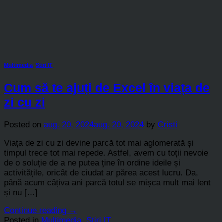
Multimedia
,
Stiri IT
Cum să te ajuți de Excel în viața de
zi cu zi
Posted on
aug. 20, 2024
aug. 20, 2024
by
Cristi
Viața de zi cu zi devine parcă tot mai aglomerată și
timpul trece tot mai repede. Astfel, avem cu toții nevoie
de o soluție de a ne putea ține în ordine ideile și
activitățile, oricât de ciudat ar părea acest lucru. Da,
până acum câțiva ani parcă totul se mișca mult mai lent
și nu […]
Continue reading
→
Posted in
Multimedia
,
Stiri IT