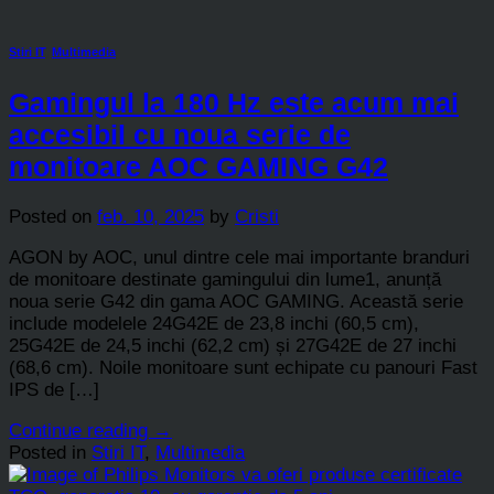
Stiri IT
,
Multimedia
Gamingul la 180 Hz este acum mai
accesibil cu noua serie de
monitoare AOC GAMING G42
Posted on
feb. 10, 2025
by
Cristi
AGON by AOC, unul dintre cele mai importante branduri
de monitoare destinate gamingului din lume1, anunță
noua serie G42 din gama AOC GAMING. Această serie
include modelele 24G42E de 23,8 inchi (60,5 cm),
25G42E de 24,5 inchi (62,2 cm) și 27G42E de 27 inchi
(68,6 cm). Noile monitoare sunt echipate cu panouri Fast
IPS de […]
Continue reading
→
Posted in
Stiri IT
,
Multimedia