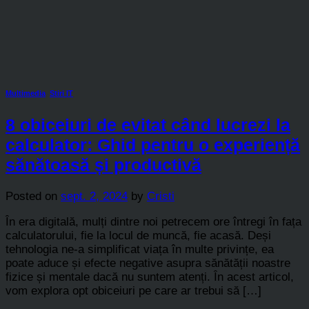
Multimedia
,
Stiri IT
8 obiceiuri de evitat când lucrezi la
calculator: Ghid pentru o experiență
sănătoasă și productivă
Posted on
sept. 2, 2024
by
Cristi
În era digitală, mulți dintre noi petrecem ore întregi în fața
calculatorului, fie la locul de muncă, fie acasă. Deși
tehnologia ne-a simplificat viața în multe privințe, ea
poate aduce și efecte negative asupra sănătății noastre
fizice și mentale dacă nu suntem atenți. În acest articol,
vom explora opt obiceiuri pe care ar trebui să […]