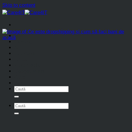
Skip to content
Home
Gaming
Stiri IT
Tutoriale
Linux
Multimedia
Gadget Week
Auto
Blog