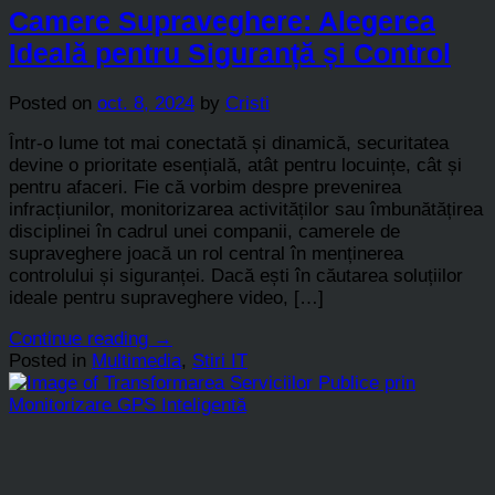
Camere Supraveghere: Alegerea
Ideală pentru Siguranță și Control
Posted on
oct. 8, 2024
by
Cristi
Într-o lume tot mai conectată și dinamică, securitatea
devine o prioritate esențială, atât pentru locuințe, cât și
pentru afaceri. Fie că vorbim despre prevenirea
infracțiunilor, monitorizarea activităților sau îmbunătățirea
disciplinei în cadrul unei companii, camerele de
supraveghere joacă un rol central în menținerea
controlului și siguranței. Dacă ești în căutarea soluțiilor
ideale pentru supraveghere video, […]
Continue reading
→
Posted in
Multimedia
,
Stiri IT