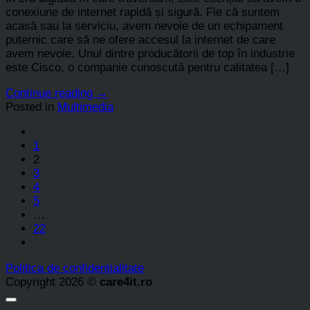
conexiune de internet rapidă și sigură. Fie că suntem
acasă sau la serviciu, avem nevoie de un echipament
puternic care să ne ofere accesul la internet de care
avem nevoie. Unul dintre producătorii de top în industrie
este Cisco, o companie cunoscută pentru calitatea […]
Continue reading
→
Posted in
Multimedia
1
2
3
4
5
…
22
Politica de confidențialitate
Copyright 2026 ©
care4it.ro