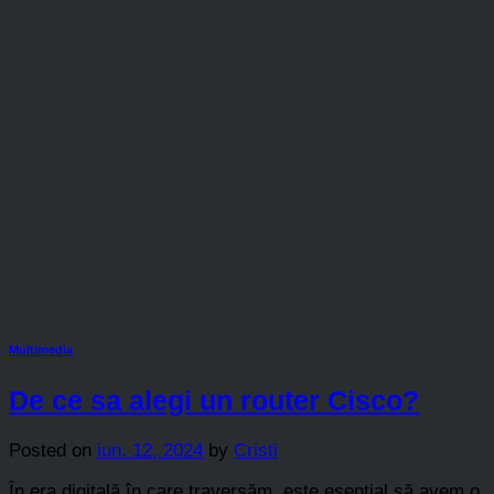
Multimedia
De ce sa alegi un router Cisco?
Posted on
iun. 12, 2024
by
Cristi
În era digitală în care traversăm, este esențial să avem o