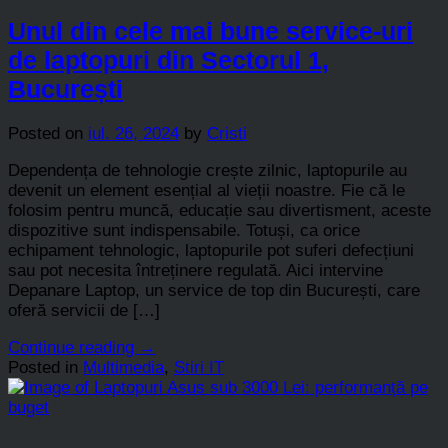
Unul din cele mai bune service-uri
de laptopuri din Sectorul 1,
București
Posted on
iul. 26, 2024
by
Cristi
Dependența de tehnologie crește zilnic, laptopurile au
devenit un element esențial al vieții noastre. Fie că le
folosim pentru muncă, educație sau divertisment, aceste
dispozitive sunt indispensabile. Totuși, ca orice
echipament tehnologic, laptopurile pot suferi defecțiuni
sau pot necesita întreținere regulată. Aici intervine
Depanare Laptop, un service de top din București, care
oferă servicii de […]
Continue reading
→
Posted in
Multimedia
,
Stiri IT