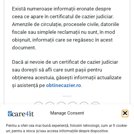
Există numeroase informații eronate despre
ceea ce apare în certificatul de cazier judiciar.
Amenzile de circulație, procesele civile, datoriile
fiscale sau simplele reclamații nu sunt, în mod
obișnuit, informații care se regăsesc în acest
document.
Dacă ai nevoie de un certificat de cazier judiciar
sau dorești să afli care sunt pașii pentru
obținerea acestuia, găsești informații actualizate
și asistență pe
obtinecazier.ro
.
Manage Consent
Pentru a oferi cea mai bună experiență, folosim tehnologii, cum ar fi cookie-
nJoy își extinde prezența
uri, pentru a stoca și/sau accesa informațiile despre dispozitive.