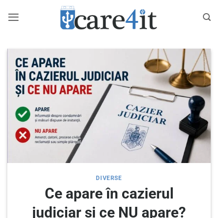
Skip
to
content
DIVERSE
Ce apare în cazierul
judiciar și ce NU apare?