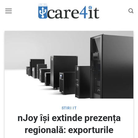
Skip
to
content
STIRI IT
nJoy își extinde prezența
regională: exporturile