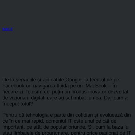
Stiri IT
Cu ce limbaje de programare
au început cei mai influenți
oameni din tech
De la serviciile și aplicațiile Google, la feed-ul de pe
Facebook ori navigarea fluidă pe un MacBook – în
fiecare zi, folosim cel puțin un produs inovator dezvoltat
de vizionarii digitali care au schimbat lumea. Dar cum a
început totul?
Pentru că tehnologia e parte din cotidian și evoluează din
ce în ce mai rapid, domeniul IT este unul pe cât de
important, pe atât de popular oriunde. Și, cum la baza lui
stau limbajele de programare, pentru orice pasionat de IT