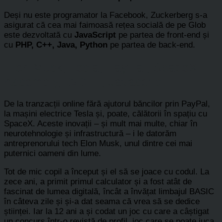
Deși nu este programator la Facebook, Zuckerberg s-a
asigurat că cea mai faimoasă rețea socială de pe Glob
este dezvoltată cu
JavaScript
pe partea de front-end și
cu
PHP, C++, Java, Python
pe partea de back-end.
Elon Musk, Tesla, PayPal, SpaceX:
Assembly, C/C++, Javascript
De la tranzacții online fără ajutorul băncilor prin PayPal,
la mașini electrice Tesla și, poate, călătorii în spațiu cu
SpaceX. Aceste inovații – și mult mai multe, chiar în
neurotehnologie și infrastructură – i le datorăm
antreprenorului tech Elon Musk, unul dintre cei mai
puternici oameni din lume.
Tot de mic copil a început și el să se joace cu codul. La
zece ani, a primit primul calculator și a fost atât de
fascinat de lumea digitală, încât a învățat limbajul BASIC
în câteva zile și și-a dat seama că vrea să se dedice
științei. Iar la 12 ani a și codat un joc cu care a câștigat
un concurs într-o revistă de profil, joc care se poate juca