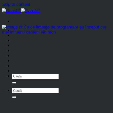
Skip to content
Home
Gaming
Stiri IT
Tutoriale
Linux
Multimedia
Gadget Week
Auto
Blog