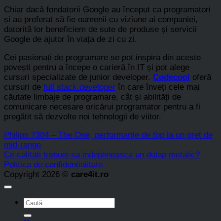
Chiar dacă fondatorii Google au început ca programatori
și au preferat să fie oamenii cu viziune ai companiei,
datorită lor beneficiem de sute de produse și servicii
Google de ajutor în viața de zi cu zi.
Cei pasionați de programare se pot inspira din aceste
povești pentru a începe o carieră în IT și pot alege
cursuri specializate de junior developer.
Codecool
oferă
cursuri de
full stack developer
în care înveți cele mai
căutate limbaje de programare, cât și abilități de
comunicare necesare oricărui programator pentru a fi
pregătit să dezvolte noi tehnologii de viitor.
Philips 7304 – The One, performanțe de top la un preț de
mid-range
Ce calitati trebuie sa indeplineasca un dulap metalic?
Politica de confidențialitate
Copyright 2026 ©
care4it.ro