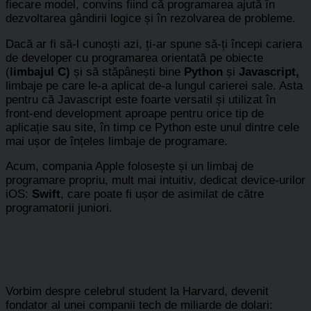
fiecare model, convins fiind că programarea ajută în
dezvoltarea gândirii logice și în rezolvarea de probleme.
Dacă ar fi să-l cunoști azi, ți-ar spune să-ți începi cariera
de developer cu programarea orientată pe obiecte
(
limbajul C)
și să stăpânești bine
Python
și
Javascript,
limbaje pe care le-a aplicat
de-a lungul carierei sale. Asta
pentru că Javascript este foarte versatil și utilizat în
front-end development aproape pentru orice tip de
aplicație sau site, în timp ce Python este unul dintre cele
mai ușor de înțeles limbaje de programare.
Acum, compania Apple folosește și un limbaj de
programare propriu, mult mai intuitiv, dedicat device-urilor
iOS:
Swift
, care poate fi ușor de asimilat de către
programatorii juniori.
Mark Zuckerberg, Facebook: PHP,
C/C++, Java, Python
Vorbim despre celebrul student la Harvard, devenit
fondator al unei companii tech de miliarde de dolari: