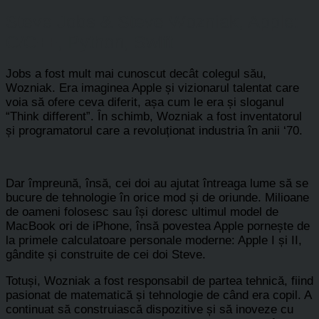
Steve Jobs & Steve Wozniak, Apple:
C/C++, Python, Swift
Jobs a fost mult mai cunoscut decât colegul său,
Wozniak. Era imaginea Apple și vizionarul talentat care
voia să ofere ceva diferit, așa cum le era și sloganul
“Think different”. În schimb, Wozniak a fost inventatorul
și programatorul care a revoluționat industria în anii ‘70.
Dar împreună, însă, cei doi au ajutat întreaga lume să se
bucure de tehnologie în orice mod și de oriunde. Milioane
de oameni folosesc sau își doresc ultimul model de
MacBook ori de iPhone, însă povestea Apple pornește de
la primele calculatoare personale moderne: Apple I și II,
gândite și construite de cei doi Steve.
Totuși, Wozniak a fost responsabil de partea tehnică, fiind
pasionat de matematică și tehnologie de când era copil. A
continuat să construiască dispozitive și să inoveze cu