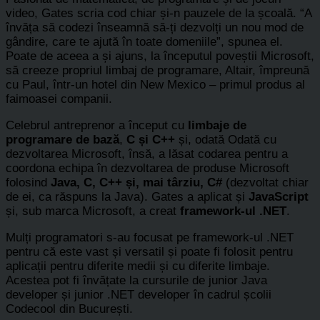
video, Gates scria cod chiar și-n pauzele de la școală. “A
învăța să codezi înseamnă să-ți dezvolți un nou mod de
gândire, care te ajută în toate domeniile”, spunea el.
Poate de aceea a și ajuns, la începutul poveștii Microsoft,
să creeze propriul limbaj de programare, Altair, împreună
cu Paul, într-un hotel din New Mexico
–
primul produs al
faimoasei companii.
Celebrul antreprenor a început cu
limbaje de
programare de bază
,
C și C++
și, odată Odată cu
dezvoltarea Microsoft, însă, a lăsat codarea pentru a
coordona echipa în dezvoltarea de produse Microsoft
folosind
Java, C, C++ și, mai târziu, C#
(dezvoltat chiar
de ei, ca răspuns la Java). Gates a aplicat și
JavaScript
și, sub marca Microsoft, a creat
framework-ul .NET
.
Mulți programatori s-au focusat pe framework-ul .NET
pentru că este vast și versatil și poate fi folosit pentru
aplicații pentru diferite medii și cu diferite limbaje.
Acestea pot fi învățate la cursurile de junior Java
developer și junior .NET developer în cadrul școlii
Codecool din București.