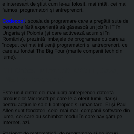
e interesant de știut cum le-au folosit, mai întâi, cei mai
faimoși programatori și antreprenori.
Codecool
, școala de programare care a pregătit sute de
persoane fără experiență să găsească un job în IT în
Ungaria și Polonia (și care activează acum și în
România), prezintă limbajele de programare cu care au
început cei mai influenți programatori și antreprenori, cei
care au fondat The Big Four (marile companii tech din
lume).
Bill Gates, Microsoft: C/C++, Java,
.NET și Javascript
Este unul dintre cei mai iubiți antreprenori datorită
produselor Microsoft pe care le-a oferit lumii, dar și
pentru acțiunile sale filantropice și umanitare. El și Paul
Allen sunt fondatorii celei mai mari companii software din
lume, cei care au schimbat modul în care navigăm pe
Internet, azi.
Pasionat de matematică, de programare și de jocuri