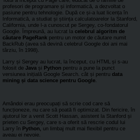
Totul a început cu Page care, educat de o familie de
profesori de programare și informatică, a dezvoltat o
pasiune pentru tehnologie. După ce și-a luat licența în
Informatică, a studiat și știința calculatoarelor la Stanford,
California, unde l-a cunoscut pe Sergey, co-fondatorul
Google. Împreună, au lucrat la
celebrul algoritm de
căutare PageRank
pentru un motor de căutare numit
BackRub (avea să devină celebrul Google doi ani mai
târziu, în 1998).
Larry și Sergey au lucrat, la început, cu HTML și s-au
folosit de
Java
și
Python
pentru a pune la punct
versiunea inițială Google Search. cât și pentru
data
mining și data science pentru Google
.
Amândoi erau preocupați să scrie cod care să
funcționeze, nu care să poată fi optimizat. Din fericire, în
ajutorul lor a venit Scott Hassan, asistent la Stanford și
prieten cu Sergey, care s-a oferit să rescrie codul lui
Larry în
Python,
un limbaj mult mai flexibil pentru ce
aveau ei nevoie.