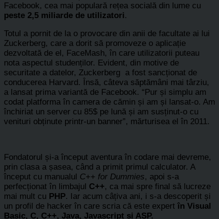
Facebook, cea mai populară rețea socială din lume cu
peste 2,5 miliarde de utilizatori
.
Totul a pornit de la o provocare din anii de facultate ai lui
Zuckerberg, care a dorit să promoveze o aplicație
dezvoltată de el, FaceMash, în care utilizatorii puteau
nota aspectul studenților. Evident, din motive de
securitate a datelor, Zuckerberg a fost sancționat de
conducerea Harvard. Însă, câteva săptămâni mai târziu,
a lansat prima variantă de Facebook. “Pur și simplu am
codat platforma în camera de cămin și am și lansat-o. Am
închiriat un server cu 85$ pe lună și am susținut-o cu
venituri obținute printr-un banner”, mărturisea el în 2011.
Fondatorul și-a început aventura în codare mai devreme,
prin clasa a șasea, când a primit primul calculator. A
început cu manualul
C++ for Dummies
, apoi s-a
perfecționat în limbajul
C++
, ca mai spre final să lucreze
mai mult cu
PHP
. Iar acum câțiva ani, i s-a descoperit și
un profil de hacker în care scria că este expert
în Visual
Basic, C, C++, Java, Javascript și ASP.