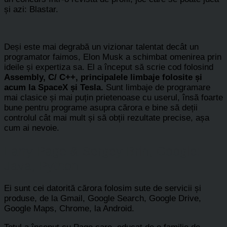
și azi: Blastar.
Deși este mai degrabă un vizionar talentat decât un
programator faimos, Elon Musk a schimbat omenirea prin
ideile și expertiza sa. El a început să scrie cod folosind
Assembly, C/ C++, principalele limbaje folosite și
acum la SpaceX și Tesla.
Sunt limbaje de programare
mai clasice și mai puțin prietenoase cu userul, însă foarte
bune pentru programe asupra cărora e bine să deții
controlul cât mai mult și să obții rezultate precise, așa
cum ai nevoie.
Larry Page & Sergey Brin, Google:
Java, Python
Ei sunt cei datorită cărora folosim sute de servicii și
produse, de la Gmail, Google Search, Google Drive,
Google Maps, Chrome, la Android.