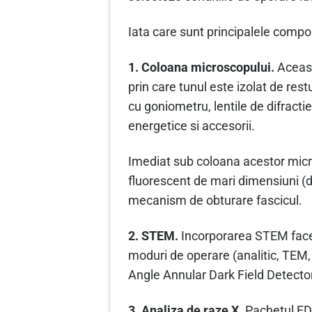
Iata care sunt principalele comp
1. Coloana microscopului.
Aceast
prin care tunul este izolat de res
cu goniometru, lentile de difractie
energetice si accesorii.
Imediat sub coloana acestor micro
fluorescent de mari dimensiuni (d
mecanism de obturare fascicul.
2. STEM.
Incorporarea STEM face 
moduri de operare (analitic, TEM
Angle Annular Dark Field Detecto
3. Analiza de raze X.
Pachetul EDS