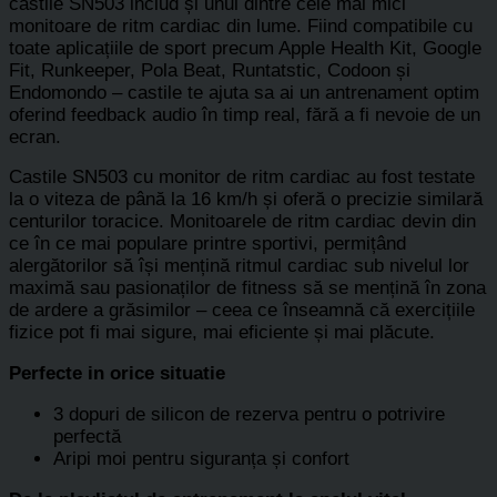
castile SN503 includ și unul dintre cele mai mici
monitoare de ritm cardiac din lume. Fiind compatibile cu
toate aplicațiile de sport precum Apple Health Kit, Google
Fit, Runkeeper, Pola Beat, Runtatstic, Codoon și
Endomondo – castile te ajuta sa ai un antrenament optim
oferind feedback audio în timp real, fără a fi nevoie de un
ecran.
Castile SN503 cu monitor de ritm cardiac au fost testate
la o viteza de până la 16 km/h și oferă o precizie similară
centurilor toracice. Monitoarele de ritm cardiac devin din
ce în ce mai populare printre sportivi, permițând
alergătorilor să își mențină ritmul cardiac sub nivelul lor
maximă sau pasionaților de fitness să se mențină în zona
de ardere a grăsimilor – ceea ce înseamnă că exercițiile
fizice pot fi mai sigure, mai eficiente și mai plăcute.
Perfecte in orice situatie
3 dopuri de silicon de rezerva pentru o potrivire
perfectă
Aripi moi pentru siguranța și confort