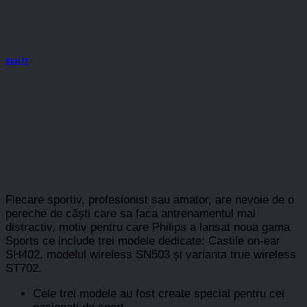
Stiri IT
Noua gamă de căști Philips
Sports, create special pentru
sportivii care se antrenează
acasă sau în aer liber
Fiecare sportiv, profesionist sau amator, are nevoie de o
pereche de căști care sa faca antrenamentul mai
distractiv, motiv pentru care Philips a lansat noua gama
Sports ce include trei modele dedicate: Castile on-ear
SH402, modelul wireless SN503 și varianta true wireless
ST702.
Cele trei modele au fost create special pentru cei