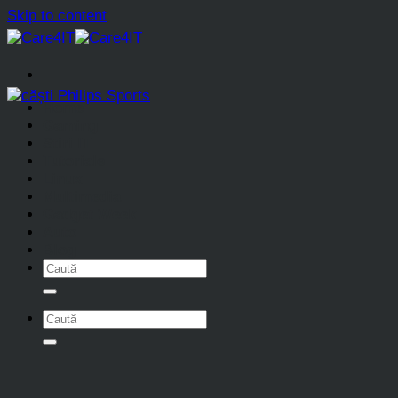
Skip to content
Home
Gaming
Stiri IT
Tutoriale
Linux
Multimedia
Gadget Week
Auto
Blog