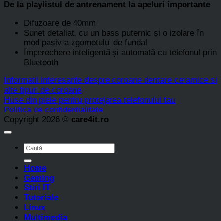
De la playlistul de antrenament la apeluri importante
Difuzoare de 40mm
Sunet detaliat, cu un bass puternic și o izolare în
mod pasiv a zgomotului de fundal
Împerechere inteligentă și automată cu telefonul prin
Bluetooth
Informatii interesante despre coroane dentare ceramice si
alte tipuri de coroane
Huse din piele pentru protejarea telefonului tau
Politica de confidențialitate
Copyright 2026 ©
care4it.ro
Home
Gaming
Stiri IT
Tutoriale
Linux
Multimedia