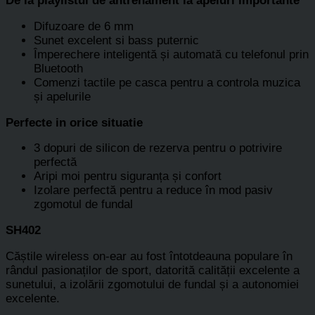
De la playlistul de antrenament la apeluri importante
Difuzoare de 6 mm
Sunet excelent si bass puternic
Împerechere inteligentă și automată cu telefonul prin
Bluetooth
Comenzi tactile pe casca pentru a controla muzica
și apelurile
Perfecte in orice situatie
3 dopuri de silicon de rezerva pentru o potrivire
perfectă
Aripi moi pentru siguranța și confort
Izolare perfectă pentru a reduce în mod pasiv
zgomotul de fundal
SH402
Căștile wireless on-ear au fost întotdeauna populare în
rândul pasionaților de sport, datorită calității excelente a
sunetului, a izolării zgomotului de fundal și a autonomiei
excelente.