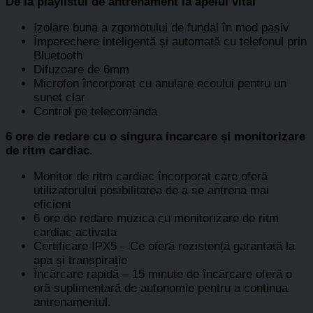
De la playlistul de antrenament la apelul vital
Izolare buna a zgomotului de fundal în mod pasiv
Împerechere inteligentă și automată cu telefonul prin
Bluetooth
Difuzoare de 6mm
Microfon încorporat cu anulare ecoului pentru un
sunet clar
Control pe telecomanda
6 ore de redare cu o singura incarcare și monitorizare
de ritm cardiac
.
Monitor de ritm cardiac încorporat care oferă
utilizatorului posibilitatea de a se antrena mai
eficient
6 ore de redare muzica cu monitorizare de ritm
cardiac activata
Certificare IPX5 – Ce oferă rezistență garantată la
apa și transpirație
Încărcare rapidă – 15 minute de încărcare oferă o
oră suplimentară de autonomie pentru a continua
antrenamentul.