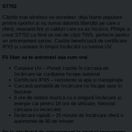
ST702
Căștile true wireless se dovedesc deja foarte populare
printre sportivi și nu numai datorită libertății pe care o
oferă, neavand fire și cabluri care sa se încurce. Philips a
creat ST702 ca fiind un set de căști TWS, perfecte pentru
un antrenament serios. Castile beneficiază de certificare
IPX5 și curatare în timpul încărcării cu lumina UV.
Fii liber sa te antrenezi așa cum vrei.
Curatare UV – Puneți castile în carcasa de
încărcare iar curățarea începe automat
Certificare IPX5 – rezistente la apa și transpirație
Carcasă portabilă de încărcare ce încape ușor în
buzunar
6 ore de redare muzica cu o singură încărcare și
energie cat pentru 18 ore de utilizare, folosind
carcasa cu incarcare
Încărcare rapidă – 15 minute de încărcare oferă o
autonomie de 90 de minute