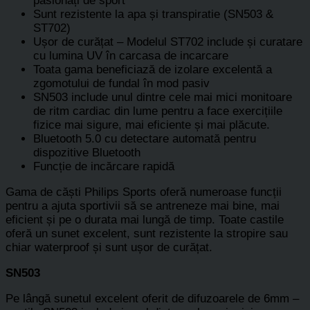
pasionați de sport
Sunt rezistente la apa și transpiratie (SN503 &
ST702)
Ușor de curățat – Modelul ST702 include și curatare
cu lumina UV în carcasa de incarcare
Toata gama beneficiază de izolare excelentă a
zgomotului de fundal în mod pasiv
SN503 include unul dintre cele mai mici monitoare
de ritm cardiac din lume pentru a face exercițiile
fizice mai sigure, mai eficiente și mai plăcute.
Bluetooth 5.0 cu detectare automată pentru
dispozitive Bluetooth
Funcție de incărcare rapidă
Gama de căști Philips Sports oferă numeroase funcții
pentru a ajuta sportivii să se antreneze mai bine, mai
eficient și pe o durata mai lungă de timp. Toate castile
oferă un sunet excelent, sunt rezistente la stropire sau
chiar waterproof și sunt ușor de curățat.
SN503
Pe lângă sunetul excelent oferit de difuzoarele de 6mm –