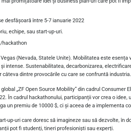
mai promițătoare idei și business plan-uri care pot fi imp
se desfășoară între 5-7 ianuarie 2022
iu, echipe, sau start-up-uri.
m/hackathon
Vegas (Nevada, Statele Unite). Mobilitatea este esența vi
de și intense. Sustenabilitatea, decarbonizarea, electrif
 câteva dintre provocările cu care se confruntă industria
al global „ZF Open Source Mobility” din cadrul Consumer 
2. În cadrul hackathonului, participanții vor crea o idee, 
iga un premiu de 10000 $, ci și aceea de a implementa co
rt-up-uri care doresc să imagineze sau să dezvolte, în do
anții pot fi studenți, tineri profesioniști sau experți.