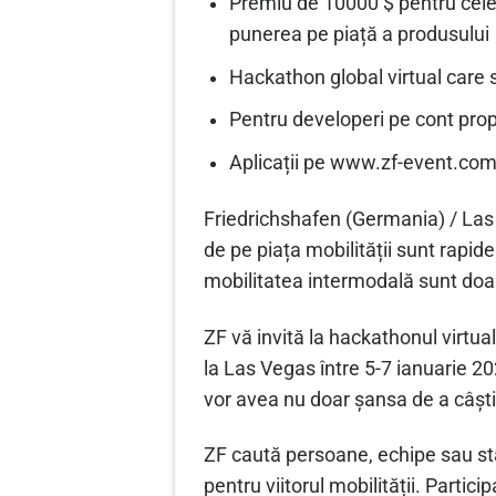
Premiu de 10000 $ pentru cele 
punerea pe piață a produsului
Hackathon global virtual care 
Pentru developeri pe cont propr
Aplicații pe www.zf-event.co
Friedrichshafen (Germania) / Las 
de pe piața mobilității sunt rapi
mobilitatea intermodală sunt doar
ZF vă invită la hackathonul virtu
la Las Vegas între 5-7 ianuarie 202
vor avea nu doar șansa de a câșt
ZF caută persoane, echipe sau sta
pentru viitorul mobilității. Particip