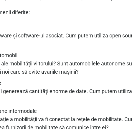
enii diferite:
dware și software-ul asociat. Cum putem utiliza open sou
utomobil
 ale mobilității viitorului? Sunt automobilele autonome s
i noi care să evite avariile mașinii?
e
ții generează cantități enorme de date. Cum putem utiliza
?
bane intermodale
ție a mobilității va fi conectat la rețele de mobilitate. C
a furnizorii de mobilitate să comunice între ei?