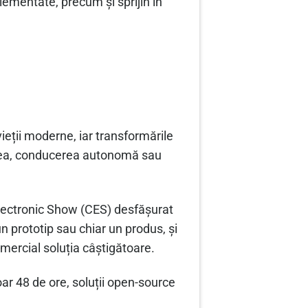
lementate, precum și sprijin în
eții moderne, iar transformările
icarea, conducerea autonomă sau
.
Electronic Show (CES) desfășurat
un prototip sau chiar un produs, și
mercial soluția câștigătoare.
ar 48 de ore, soluții open-source