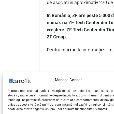
de asociați în aproximativ 270 de l
În România, ZF are peste
5,000 d
numără și ZF Tech Center din Tim
creștere. ZF Tech Center din Timi
ZF Group.
Pentru mai multe informații și ima
Manage Consent
Pentru a oferi cea mai bună experiență, folosim tehnologii, cum ar fi cookie-uri
Particularitatile de compartimen
stoca și/sau accesa informațiile despre dispozitive. Consimțământul pentru 
tehnologii ne permite să procesăm date, cum ar fi comportamentul de navigar
pentru obiecte de curatenie
unice pe acest site. Dacă nu îți dai consimțământul sau îți retragi consimțăm
poate avea afecte negative asupra unor anumite funcționalități și funcții.