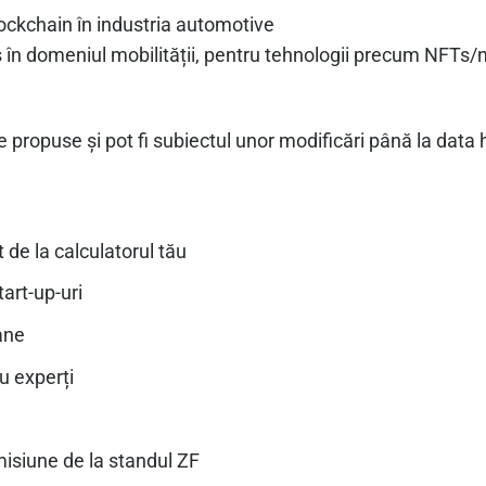
ockchain în industria automotive
s în domeniul mobilității, pentru tehnologii precum NFTs/
e propuse și pot fi subiectul unor modificări până la data
 de la calculatorul tău
art-up-uri
ane
au experți
isiune de la standul ZF