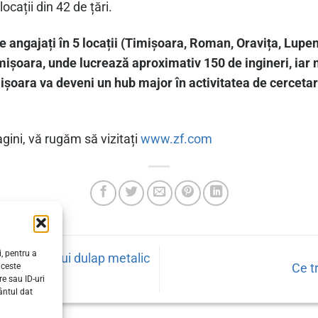
ocații din 42 de țări.
e angajați în 5 locații (Timișoara, Roman, Oravița, Lupen
ișoara, unde lucrează aproximativ 150 de ingineri, iar 
șoara va deveni un hub major în activitatea de cercetare
gini, vă rugăm să vizitați
www.zf.com
, pentru a
tare ale unui dulap metalic
Ce t
aceste
e sau ID-uri
ântul dat