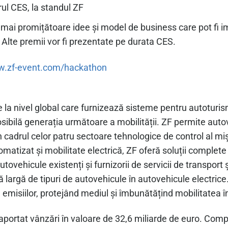
rul CES, la standul ZF
ai promițătoare idee și model de business care pot fi im
 Alte premii vor fi prezentate pe durata CES.
.zf-event.com/hackathon
la nivel global care furnizează sisteme pentru autoturis
osibilă generația următoare a mobilității. ZF permite auto
 cadrul celor patru sectoare tehnologice de control al miș
matizat și mobilitate electrică, ZF oferă soluții complete
ovehicule existenți și furnizorii de servicii de transport ș
largă de tipuri de autovehicule în autovehicule electrice.
emisiilor, protejând mediul și îmbunătățind mobilitatea î
a raportat vânzări în valoare de 32,6 miliarde de euro. C