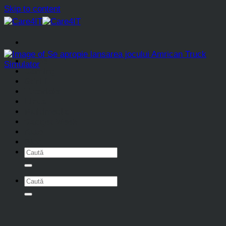
Skip to content
Home
Gaming
Stiri IT
Tutoriale
Linux
Multimedia
Gadget Week
Auto
Blog