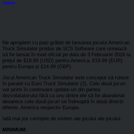
Gaming
Se apropie lansarea jocului
Amrican Truck Simulator
Ne apropiem cu pași grăbiți de lansarea jocului American
Truck Simulator produs de SCS Software care urmează
să fie lansat în mod oficial pe data de 3 Februarie 2016 la
prețul de $19.99 (USD) pentru America, €19.99 (EUR)
pentru Europa și £14.99 (GBP)
Jocul American Truck Simulator este conceput să ruleze
în paralel cu Euro Truck Simulator (2). Cele două jocuri
vor primi în continuare update-uri din partea
dezvolatatorului fără ca unu dintre ele să fie abandonat
deoarece cele două jocuri se îndreaptă în două direcții
diferite, America respectiv Europa.
Iată mai jos cerințele de sistem ale jocului ale jocului.
MINIMUM: