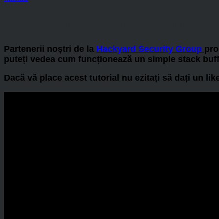
Simple Stack Buffer Overflow
Partenerii noștri de la
Hackyard Security Group
pro
puteți vedea cum funcționează un simple stack buff
Dacă vă place acest tutorial nu ezitați să dați un li