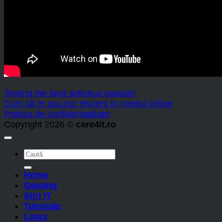
Testing the best antivirus evasion
Cum să te ascunzi eficient în mediul online
Politica de confidențialitate
Copyright 2026 ©
care4it.ro
Home
Gaming
Stiri IT
Tutoriale
Linux