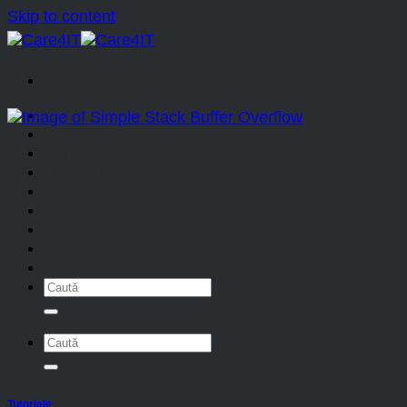
Skip to content
Home
Gaming
Stiri IT
Tutoriale
Linux
Multimedia
Gadget Week
Auto
Blog
Tutoriale