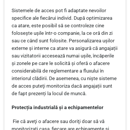
Sistemele de acces pot fi adaptate nevoilor
specifice ale fiecărui individ. După optimizarea
ca atare, este posibil să se controleze cine
folosește ușile într-o companie, la ce oră din zi
sau ce când sunt folosite. Personalizarea ușilor
externe și interne ca atare va asigură că angajații
sau vizitatorii accesează numai ușile, încăperile
și zonele pe care le solicită și oferă o afacere
considerabilă de reglementare a fluxului în
interiorul clădirii. De asemenea, cu nişte sisteme
de acces puteţi monitoriza dacă angajații sunt
de fapt prezenți la locul de muncă.
Protecția industrială și a echipamentelor
Fie că aveţi o afacere sau doriţi doar să vă
monitorizaţi casa, fiecare are echipamente și