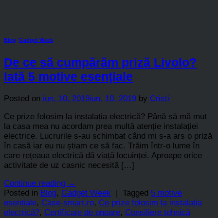
Blog
,
Gadget Week
De ce să cumpărăm priză Livolo?
Iată 5 motive esențiale
Posted on
iun. 10, 2019
iun. 10, 2019
by
Cristi
Ce prize folosim la instalația electrică? Până să mă mut
la casa mea nu acordam prea multă atenție instalației
electrice. Lucrurile s-au schimbat când mi s-a ars o priză
în casă iar eu nu știam ce să fac. Trăim într-o lume în
care rețeaua electrică dă viață locuinței. Aproape orice
activitate de uz casnic necesită […]
Continue reading
→
Posted in
Blog
,
Gadget Week
|
Tagged
5 motive
esențiale
,
Case-smart.ro
,
Ce prize folosim la instalația
electrică?
,
Certificate de onoare
,
Consiliere tehnică