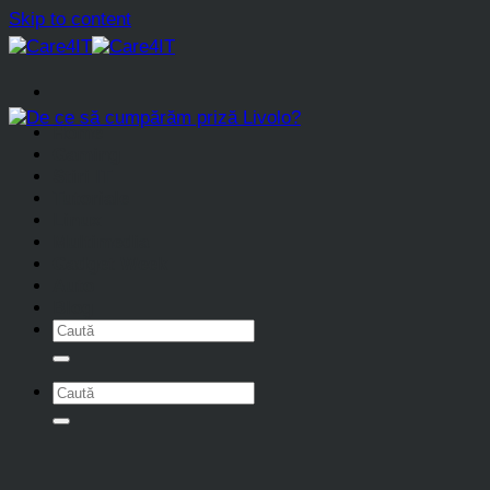
Skip to content
Home
Gaming
Stiri IT
Tutoriale
Linux
Multimedia
Gadget Week
Auto
Blog