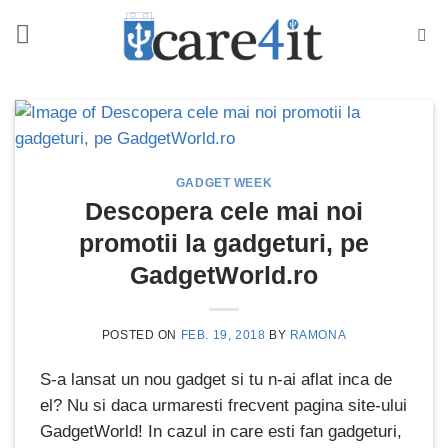
Skip
to
content
GADGET WEEK
Descopera cele mai noi
promotii la gadgeturi, pe
GadgetWorld.ro
POSTED ON
FEB. 19, 2018
BY
RAMONA
S-a lansat un nou gadget si tu n-ai aflat inca de
el? Nu si daca urmaresti frecvent pagina site-ului
GadgetWorld! In cazul in care esti fan gadgeturi,