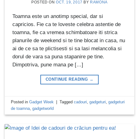
POSTED ON
OCT. 19, 2017
BY
RAMONA
Toamna este un anotimp special, dar si
capricios. Fie ca te loveste celebra astentie de
toamna, fie ca vremea schimbatoare iti strica
planurile de weekend si te tine blocat in casa, nu
ai de ce sa te plictisesti si sa lasi melancolia si
dorul de vara sa puna stapanire pe tine.
Dimpotriva, pune mana pe […]
CONTINUE READING
→
Posted in
Gadget Week
|
Tagged
cadouri
,
gadgeturi
,
gadgeturi
de toamna
,
gadgetworld