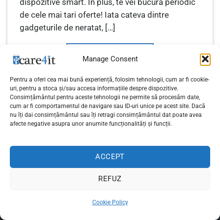
dispozitive smart. In plus, te vei bucura periodic
de cele mai tari oferte! Iata cateva dintre
gadgeturile de neratat, […]
CONTINUE READING
→
Manage Consent
Pentru a oferi cea mai bună experiență, folosim tehnologii, cum ar fi cookie-
Posted in
Gadget Week
|
Tagged
cadouri
,
cadouri barbati
,
cadouri
uri, pentru a stoca și/sau accesa informațiile despre dispozitive.
pentru el
,
gadget world
,
gadgeturi
Consimțământul pentru aceste tehnologii ne permite să procesăm date,
cum ar fi comportamentul de navigare sau ID-uri unice pe acest site. Dacă
nu îți dai consimțământul sau îți retragi consimțământul dat poate avea
afecte negative asupra unor anumite funcționalități și funcții.
ACCEPT
Politica de confidențialitate
Copyright 2026 ©
care4it.ro
REFUZ
Cookie Policy