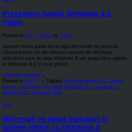
Stiri IT
Prezentare funcții Windows 8.1-
Video
Posted on
iun. 7, 2013
by
Cristi
Jensen Harris parte din echipa Microsoft ne prezintă
câteva funcții noi ale viitoare versiuni de Windows,
utilizatorii care au deja Windows 8 vor putea face update
la Windows 8.1 în mod gratuit.
Continue reading
→
Posted in
Stiri IT
|
Tagged
functii windows 8.1
,
Jensen
Harris
,
microsoft
,
microsoft windows 8.1
,
windows 8
,
windows 8.1
,
windows blue
Stiri IT
Microsoft va lansa laptopuri și
tablete ieftine cu Windows 8