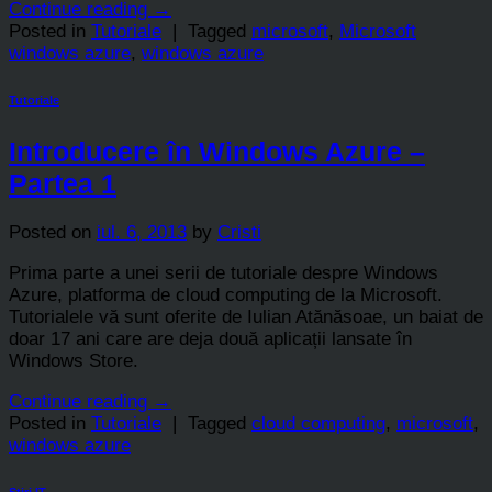
Continue reading
→
Posted in
Tutoriale
|
Tagged
microsoft
,
Microsoft
windows azure
,
windows azure
Tutoriale
Introducere în Windows Azure –
Partea 1
Posted on
iul. 6, 2013
by
Cristi
Prima parte a unei serii de tutoriale despre Windows
Azure, platforma de cloud computing de la Microsoft.
Tutorialele vă sunt oferite de Iulian Atănăsoae, un baiat de
doar 17 ani care are deja două aplicații lansate în
Windows Store.
Continue reading
→
Posted in
Tutoriale
|
Tagged
cloud computing
,
microsoft
,
windows azure