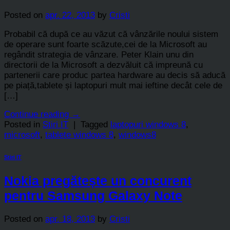
Posted on
apr. 22, 2013
by
Cristi
Probabil că după ce au văzut că vânzările noului sistem
de operare sunt foarte scăzute,cei de la Microsoft au
regândit strategia de vânzare. Peter Klain unu din
directorii de la Microsoft a dezvăluit că impreună cu
partenerii care produc partea hardware au decis să aducă
pe piață,tablete și laptopuri mult mai ieftine decât cele de
[…]
Continue reading
→
Posted in
Stiri IT
|
Tagged
laptopuri windows 8
,
microsoft
,
tablete windows 8
,
windows8
Stiri IT
Nokia pregătește un concurent
pentru Samsung Galaxy Note
Posted on
apr. 18, 2013
by
Cristi