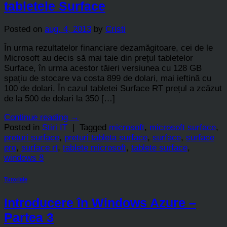
tabletele Surface
Posted on
aug. 4, 2013
by
Cristi
În urma rezultatelor financiare dezamăgitoare, cei de le
Microsoft au decis să mai taie din prețul tabletelor
Surface, în urma acestor tăieri versiunea cu 128 GB
spațiu de stocare va costa 899 de dolari, mai ieftină cu
100 de dolari. În cazul tabletei Surface RT prețul a zcăzut
de la 500 de dolari la 350 […]
Continue reading
→
Posted in
Stiri IT
|
Tagged
microsoft
,
microsoft surface
,
preturi surface
,
preturi tableta surface
,
surface
,
surface
pro
,
surface rt
,
tablete microsoft
,
tablete surface
,
windows 8
Tutoriale
Introducere în Windows Azure –
Partea 3