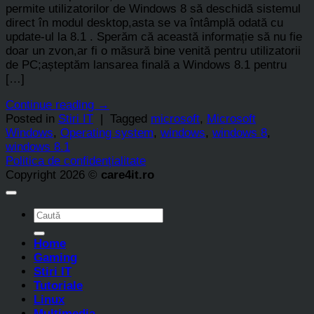
permite utilizatorilor de Windows 8 să deschidă sistemul
direct în modul desktop,asta se va întâmplă odată cu
update-ul la 8.1 . Sperăm că această informație să nu fie
doar un zvon,ar fi o măsură bine venită pentru utilizatorii
de PC;așteptăm lansarea finală a Windows 8.1 pentru
[…]
Continue reading
→
Posted in
Stiri IT
|
Tagged
microsoft
,
Microsoft
Windows
,
Operating system
,
windows
,
windows 8
,
windows 8.1
Politica de confidențialitate
Copyright 2026 ©
care4it.ro
Home
Gaming
Stiri IT
Tutoriale
Linux
Multimedia