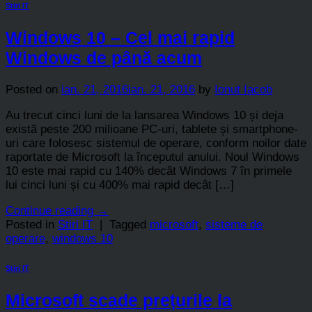
Stiri IT
Windows 10 – Cel mai rapid
Windows de până acum
Posted on
ian. 21, 2016
ian. 21, 2016
by
Ionut Iacob
Au trecut cinci luni de la lansarea Windows 10 și deja
există peste 200 milioane PC-uri, tablete și smartphone-
uri care folosesc sistemul de operare, conform noilor date
raportate de Microsoft la începutul anului. Noul Windows
10 este mai rapid cu 140% decât Windows 7 în primele
lui cinci luni și cu 400% mai rapid decât […]
Continue reading
→
Posted in
Stiri IT
|
Tagged
microsoft
,
sisteme de
operare
,
windows 10
Stiri IT
Microsoft scade prețurile la