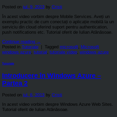
Posted on
iul. 9, 2013
by
Cristi
În acest video vorbim despre Mobile Services. Aveți un
exemplu practic de cum conectați o aplicație mobilă la un
serviciu din cloud oferind suport pentru authentication,
push notifications etc. Tutorial oferit de Iulian Atănăsoae.
Continue reading
→
Posted in
Tutoriale
|
Tagged
microsoft
,
Microsoft
windows azure
,
tutorial
,
tutoriale video
,
windows azure
Tutoriale
Introducere în Windows Azure –
Partea 2
Posted on
iul. 6, 2013
by
Cristi
In acest video vorbim despre Windows Azure Web Sites.
Tutorial oferit de Iulian Atănăsoae.