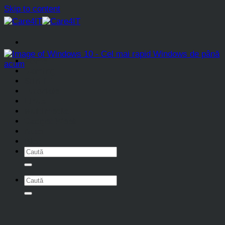
Skip to content
Home
Gaming
Stiri IT
Tutoriale
Linux
Multimedia
Gadget Week
Auto
Blog