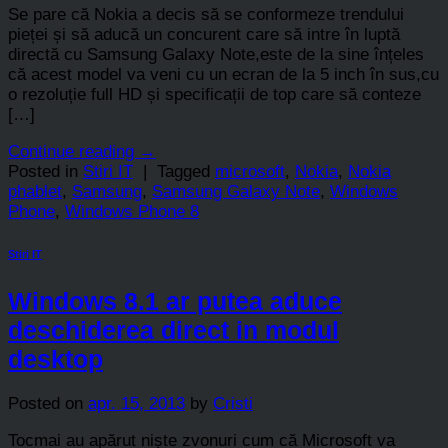
Se pare că Nokia a decis să se conformeze trendului
pieței și să aducă un concurent care să intre în luptă
directă cu Samsung Galaxy Note,este de la sine înțeles
că acest model va veni cu un ecran de la 5 inch în sus,cu
o rezoluție full HD și specificații de top care să conteze
[…]
Continue reading
→
Posted in
Stiri IT
|
Tagged
microsoft
,
Nokia
,
Nokia
phablet
,
Samsung
,
Samsung Galaxy Note
,
Windows
Phone
,
Windows Phone 8
Stiri IT
Windows 8.1 ar putea aduce
deschiderea direct in modul
desktop
Posted on
apr. 15, 2013
by
Cristi
Tocmai au apărut niște zvonuri cum că Microsoft va