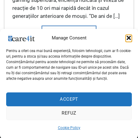
reacție de 10 ori mai rapidă decât în cazul
generațiilor anterioare de mouși. “De ani de […]
CONTINUE READING
→
Manage Consent
Pentru a oferi cea mai bună experiență, folosim tehnologii, cum ar fi cookie-
Posted in
Gaming
,
Stiri IT
|
Tagged
Logitech G
,
mouse wireless de
uri, pentru a stoca și/sau accesa informațiile despre dispozitive.
gaming G305
Consimțământul pentru aceste tehnologii ne permite să procesăm date,
cum ar fi comportamentul de navigare sau ID-uri unice pe acest site. Dacă
nu îți dai consimțământul sau îți retragi consimțământul dat poate avea
afecte negative asupra unor anumite funcționalități și funcții.
1
2
3
4
5
6
7
8
…
13
ACCEPT
REFUZ
Politica de confidențialitate
Cookie Policy
Copyright 2026 ©
care4it.ro