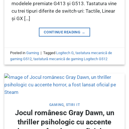
modelele premiate G413 și G513. Tastatura vine
cu trei tipuri diferite de switch-uri: Tactile, Linear
și GX […]
CONTINUE READING
→
Posted in
Gaming
|
Tagged
Logitech G
,
tastatura mecanică de
gaming G512
,
tastatură mecanică de gaming Logitech G512
GAMING
,
STIRI IT
Jocul românesc Gray Dawn, un
thriller psihologic cu accente