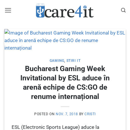
Skip
to
content
GAMING
,
STIRI IT
Bucharest Gaming Week
Invitational by ESL aduce în
arenă echipe de CS:GO de
renume internațional
POSTED ON
NOV. 7, 2018
BY
CRISTI
ESL (Electronic Sports League) aduce la