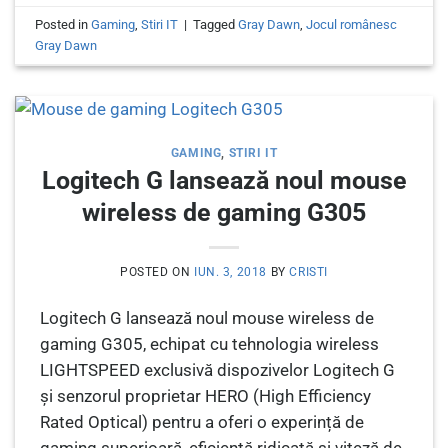
Posted in
Gaming
,
Stiri IT
|
Tagged
Gray Dawn
,
Jocul românesc
Gray Dawn
GAMING
,
STIRI IT
Logitech G lansează noul mouse
wireless de gaming G305
POSTED ON
IUN. 3, 2018
BY
CRISTI
Logitech G lansează noul mouse wireless de
gaming G305, echipat cu tehnologia wireless
LIGHTSPEED exclusivă dispozivelor Logitech G
și senzorul proprietar HERO (High Efficiency
Rated Optical) pentru a oferi o experință de
gaming superioară, eficiență ridicată și viteză de