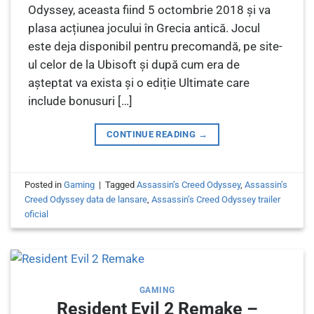
Odyssey, aceasta fiind 5 octombrie 2018 și va
plasa acțiunea jocului în Grecia antică. Jocul
este deja disponibil pentru precomandă, pe site-
ul celor de la Ubisoft și după cum era de
așteptat va exista și o ediție Ultimate care
include bonusuri […]
CONTINUE READING
→
Posted in
Gaming
|
Tagged
Assassin’s Creed Odyssey
,
Assassin’s
Creed Odyssey data de lansare
,
Assassin’s Creed Odyssey trailer
oficial
GAMING
Resident Evil 2 Remake –