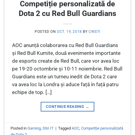
Competiție personalizată de
Dota 2 cu Red Bull Guardians
POSTED ON
OCT. 19, 2018
BY
CRISTI
AOC anunță colaborarea cu Red Bull Guardians
și Red Bull Kumite, două evenimente importante
de esports create de Red Bull, care vor avea loc
pe 19-20 octombrie și 10-11 noiembrie. Red Bull
Guardians este un turneu inedit de Dota 2 care
va avea loc la Londra și aduce față în față patru
echipe de top. […]
CONTINUE READING
→
Posted in
Gaming
,
Stiri IT
|
Tagged
AOC
,
Competiție personalizată
de Dota 2