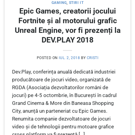
GAMING
,
STIRI IT
Epic Games, creatorii jocului
Fortnite și al motorului grafic
Unreal Engine, vor fi prezenți la
DEV.PLAY 2018
POSTED ON
IUL. 2, 2018
BY
CRISTI
Dev.Play, conferința anuală dedicată industriei
producătoare de jocuri video, organizată de
RGDA (Asociația dezvoltatorilor români de
jocuri) pe 4-5 octombrie, în București în cadrul
Grand Cinema & More din Baneasa Shopping
City, anunță un parteneriat cu Epic Games.
Renumita companie dezvoltatoare de jocuri
video și de tehnologii pentru motoare grafice
cross platform va fi prezentă […]