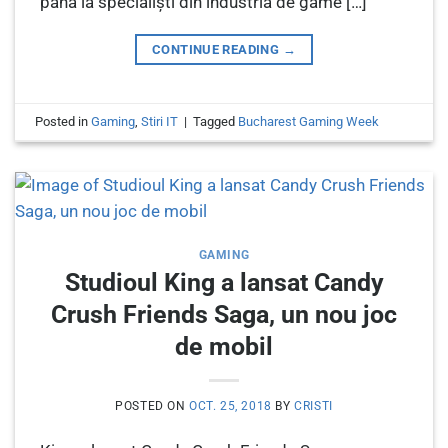
până la specialiști din industria de game […]
CONTINUE READING
→
Posted in
Gaming
,
Stiri IT
|
Tagged
Bucharest Gaming Week
GAMING
Studioul King a lansat Candy
Crush Friends Saga, un nou joc
de mobil
POSTED ON
OCT. 25, 2018
BY
CRISTI