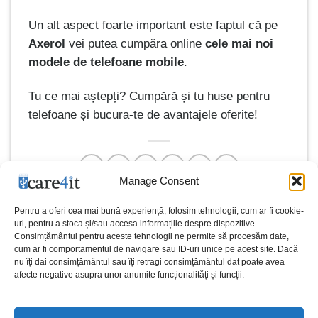
Un alt aspect foarte important este faptul că pe
Axerol
vei putea cumpăra online
cele mai noi
modele de telefoane mobile
.
Tu ce mai aștepți? Cumpără și tu huse pentru
telefoane și bucura-te de avantajele oferite!
Manage Consent
Pentru a oferi cea mai bună experiență, folosim tehnologii, cum ar fi cookie-
Cauti un supliment natural
uri, pentru a stoca și/sau accesa informațiile despre dispozitive.
Review MagicMount™ Pro
Consimțământul pentru aceste tehnologii ne permite să procesăm date,
usor si nutritiv? Iata cum
cum ar fi comportamentul de navigare sau ID-uri unice pe acest site. Dacă
Charge Window/Dash cu
poti integra seminte de
nu îți dai consimțământul sau îți retragi consimțământul dat poate avea
încărcare wireless Qi
afecte negative asupra unor anumite funcționalități și funcții.
cannabis in dieta ta!