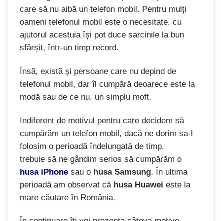
care să nu aibă un telefon mobil. Pentru mulți
oameni telefonul mobil este o necesitate, cu
ajutorul acestuia își pot duce sarcinile la bun
sfârșit, într-un timp record.
Însă, există și persoane care nu depind de
telefonul mobil, dar îl cumpără deoarece este la
modă sau de ce nu, un simplu moft.
Indiferent de motivul pentru care decidem să
cumpărăm un telefon mobil, dacă ne dorim sa-l
folosim o perioadă îndelungată de timp,
trebuie să ne gândim serios să cumpărăm o
husa iPhone
sau o
husa Samsung
. În ultima
perioadă am observat că
husa Huawei
este la
mare căutare în România.
În continuare îți voi prezenta câteva motive